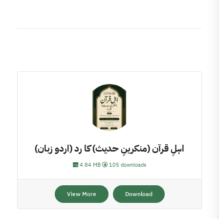
اہلِ قرآن (منکرینِ حدیث) کا رد (اردو زبان)
4.84 MB
105 downloads
View More
Download