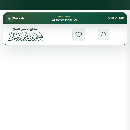
كتب الشيخ هيثم سرحان حفظه الله متوفرة مجانًا في المسجد النبو
✦
UMM AL-QURA
5:07 am
Makkah
25 Safar 1448 AH