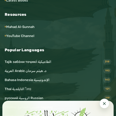
Latest Books
Resources
Mahad Al-Sunnah
YouTube Channel
Popular Languages
Tajik забо́ни тоҷикӣ́ الطاجيكية
318
د. هيثم سرحان Arabic العربية
193
Bahasa Indonesia الإندونيسية
143
Thai التايلندية ไทย
121
русский الروسية Russian
119
Filipino-فليبيني-التغالوغ-tagalog
116