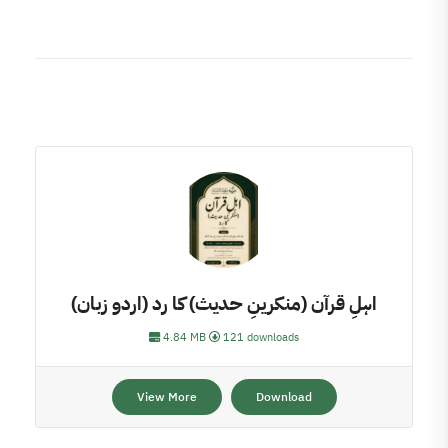
اہلِ قرآن (منکرینِ حدیث) کا رد (اردو زبان)
4.84 MB
121 downloads
View More
Download