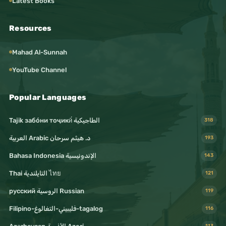
Latest Books
Resources
Mahad Al-Sunnah
YouTube Channel
Popular Languages
Tajik забо́ни тоҷикӣ́ الطاجيكية
318
د. هيثم سرحان Arabic العربية
193
Bahasa Indonesia الإندونيسية
143
Thai التايلندية ไทย
121
русский الروسية Russian
119
Filipino-فليبيني-التغالوغ-tagalog
116