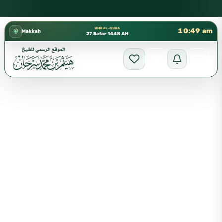
كتب الشيخ هيثم سرحان حفظه الله متوفرة مجانًا في المسجد النبوي
✦
UMM AL-QURA
10:49 am
Makkah
27 Safar 1448 AH