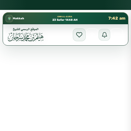
كتب الشيخ هيثم سرحان حفظه الله متوفرة مجانًا في المسجد النبوي،
✦
UMM AL-QURA
7:42 am
Makkah
23 Safar 1448 AH