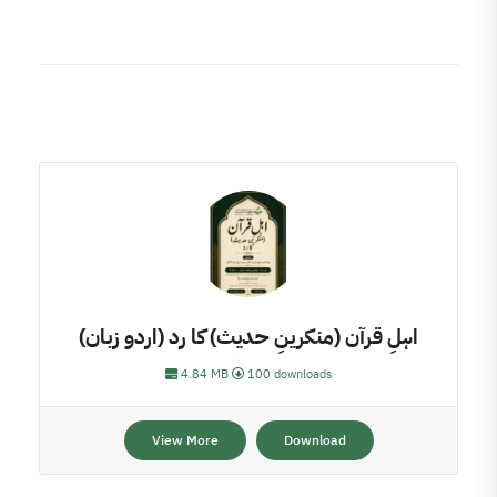
اہلِ قرآن (منکرینِ حدیث) کا رد (اردو زبان)
4.84 MB
100 downloads
View More
Download