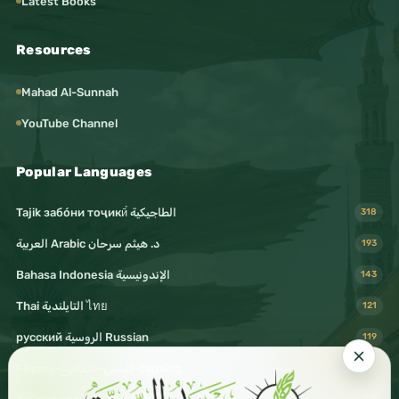
Latest Books
Resources
Mahad Al-Sunnah
YouTube Channel
Popular Languages
Tajik забо́ни тоҷикӣ́ الطاجيكية
318
د. هيثم سرحان Arabic العربية
193
Bahasa Indonesia الإندونيسية
143
Thai التايلندية ไทย
121
русский الروسية Russian
119
Filipino-فليبيني-التغالوغ-tagalog
116