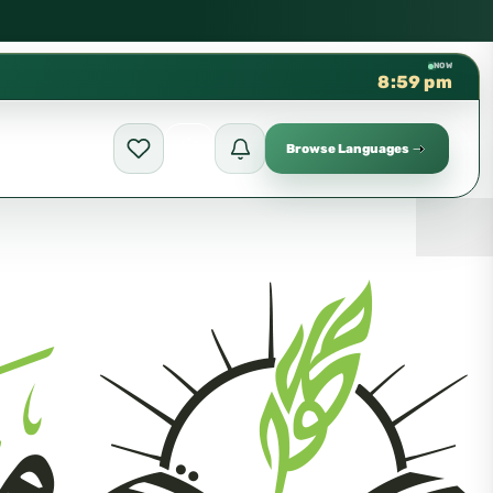
كتب الشيخ هيثم سرحان حفظه الله متوفرة مجانًا في ال
✦
NOW
8:59 pm
Browse Languages