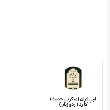
اہلِ قرآن (منکرینِ حدیث)
کا رد (اردو زبان)