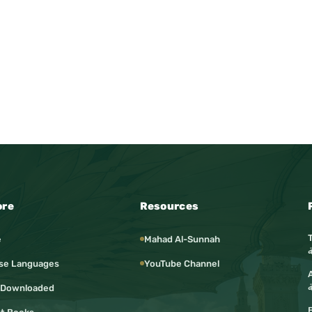
ore
Resources
e
Mahad Al-Sunnah
se Languages
YouTube Channel
Ar
ة
 Downloaded