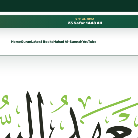
مسجد النبوي، 📍 باب ٣٧ (باب مكة) – الطابق الثالث 📍 إدارة الشؤون العلمية بالحسبة 📚 متوفرة بجميع اللغات
UMM AL-QURA
23 Safar 1448 AH
Home
Quran
Latest Books
Mahad Al-Sunnah
YouTube