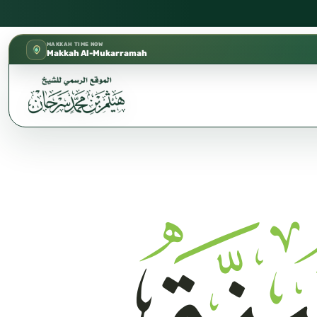
كتب الشيخ هيثم سرحان حفظه الله متوفرة مجانًا في المسجد ا
✦
MAKKAH TIME NOW
Makkah Al-Mukarramah