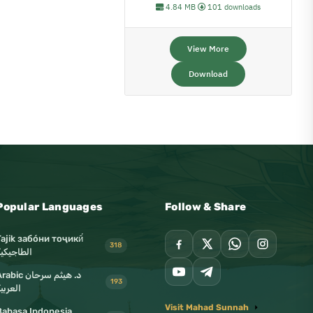
4.84 MB
101 downloads
View More
Download
Popular Languages
Follow & Share
Tajik забо́ни тоҷикӣ́
318
الطاجيكية
د. هيثم سرحان abic
193
العربي
Visit Mahad Sunnah
Bahasa Indonesia