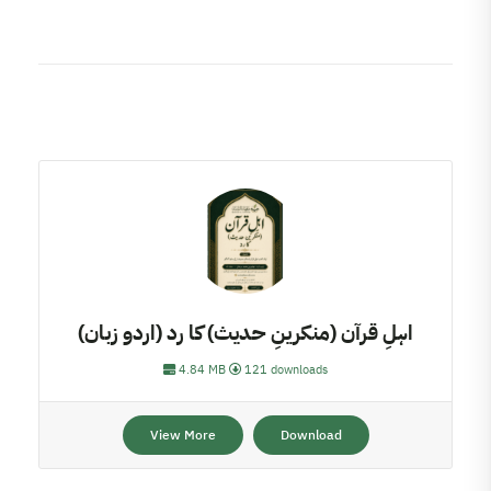
اہلِ قرآن (منکرینِ حدیث) کا رد (اردو زبان)
4.84 MB
121 downloads
View More
Download