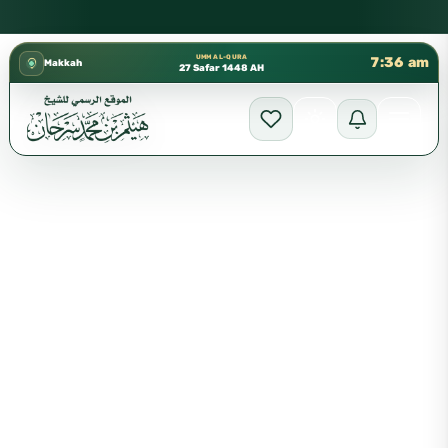
كتب الشيخ هيثم سرحان حفظه الله متوفرة مجانًا في المسجد النبوي،
✦
UMM AL-QURA
7:36 am
Makkah
27 Safar 1448 AH