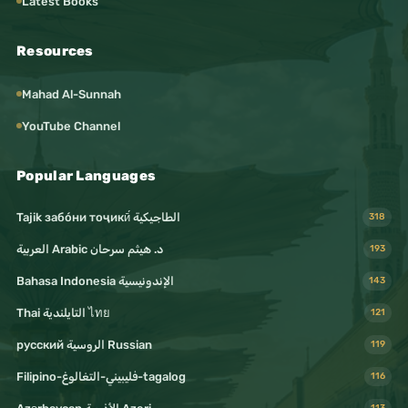
Latest Books
Resources
Mahad Al-Sunnah
YouTube Channel
Popular Languages
Tajik забо́ни тоҷикӣ́ الطاجيكية
318
د. هيثم سرحان Arabic العربية
193
Bahasa Indonesia الإندونيسية
143
Thai التايلندية ไทย
121
русский الروسية Russian
119
Filipino-فليبيني-التغالوغ-tagalog
116