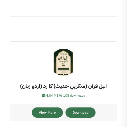
اہلِ قرآن (منکرینِ حدیث) کا رد (اردو زبان)
4.84 MB
108 downloads
View More
Download