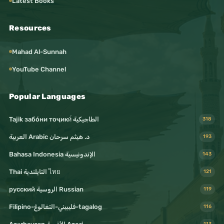
Latest Books
Resources
Mahad Al-Sunnah
YouTube Channel
Popular Languages
Tajik забо́ни тоҷикӣ́ الطاجيكية
318
د. هيثم سرحان Arabic العربية
193
Bahasa Indonesia الإندونيسية
143
Thai التايلندية ไทย
121
русский الروسية Russian
119
Filipino-فليبيني-التغالوغ-tagalog
116