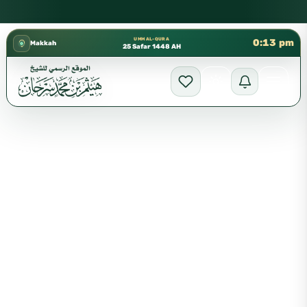
كتب الشيخ هيثم سرحان حفظه الله متوفرة مجانًا في المسجد النبوي
✦
UMM AL-QURA
0:13 pm
Makkah
25 Safar 1448 AH