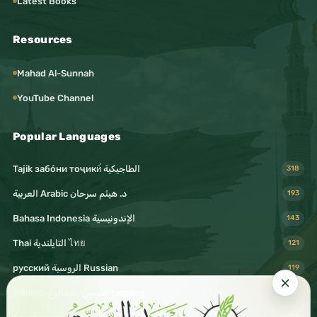
Latest Books
Resources
Mahad Al-Sunnah
YouTube Channel
Popular Languages
Tajik забо́ни тоҷикӣ́ الطاجيكية
318
د. هيثم سرحان Arabic العربية
193
Bahasa Indonesia الإندونيسية
143
Thai التايلندية ไทย
121
русский الروسية Russian
119
Filipino-فليبيني-التغالوغ-tagalog
116