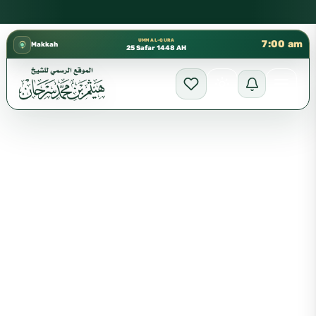
كتب الشيخ هيثم سرحان حفظه الله متوفرة مجانًا في المسجد النبو
✦
UMM AL-QURA
7:00 am
Makkah
25 Safar 1448 AH