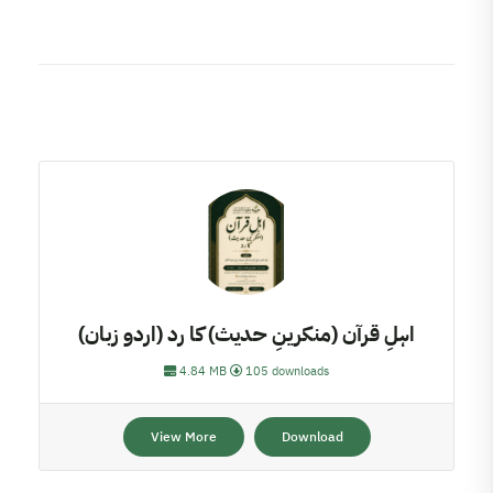
اہلِ قرآن (منکرینِ حدیث) کا رد (اردو زبان)
4.84 MB
105 downloads
View More
Download