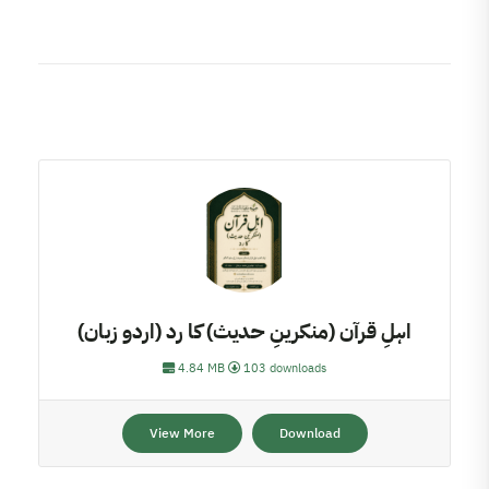
اہلِ قرآن (منکرینِ حدیث) کا رد (اردو زبان)
4.84 MB
103 downloads
View More
Download