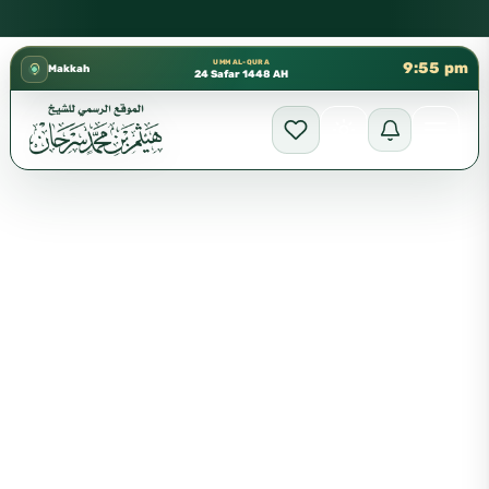
كتب الشيخ هيثم سرحان حفظه الله متوفرة مجانًا في المسجد النبوي،
✦
UMM AL-QURA
9:55 pm
Makkah
24 Safar 1448 AH