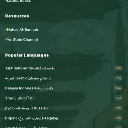
Latest Books
Resources
Mahad Al-Sunnah
YouTube Channel
Popular Languages
Tajik забо́ни тоҷикӣ́ الطاجيكية
318
د. هيثم سرحان Arabic العربية
193
Bahasa Indonesia الإندونيسية
143
Thai التايلندية ไทย
121
русский الروسية Russian
119
Filipino-فليبيني-التغالوغ-tagalog
116