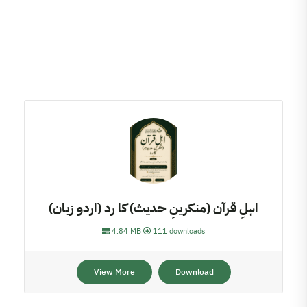
اہلِ قرآن (منکرینِ حدیث) کا رد (اردو زبان)
4.84 MB
111 downloads
View More
Download