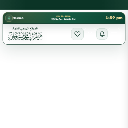
كتب الشيخ هيثم سرحان حفظه الله متوفرة مجانًا في المسجد النبوي
✦
UMM AL-QURA
1:59 pm
Makkah
25 Safar 1448 AH