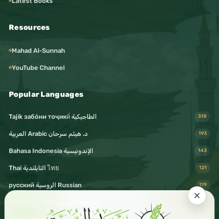
Latest Books
Resources
Mahad Al-Sunnah
YouTube Channel
Popular Languages
Tajik забо́ни тоҷикӣ́ الطاجيكية
318
د. هيثم سرحان Arabic العربية
193
Bahasa Indonesia الإندونيسية
143
Thai التايلندية ไทย
121
русский الروسية Russian
119
Filipino-فليبيني-التغالوغ-tagalog
116