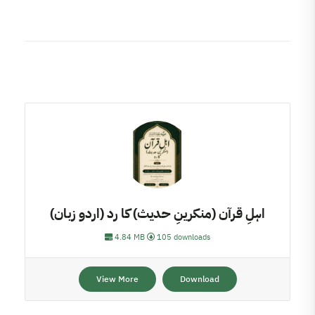
اہلِ قرآن (منکرینِ حدیث) کا رد (اردو زبان)
4.84 MB
105 downloads
View More
Download