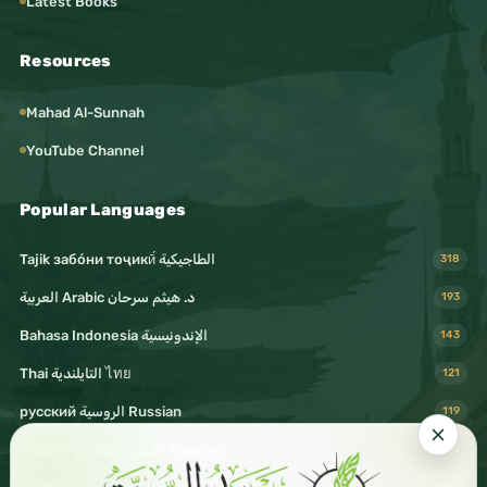
Latest Books
Resources
Mahad Al-Sunnah
YouTube Channel
Popular Languages
Tajik забо́ни тоҷикӣ́ الطاجيكية
318
د. هيثم سرحان Arabic العربية
193
Bahasa Indonesia الإندونيسية
143
Thai التايلندية ไทย
121
русский الروسية Russian
119
Filipino-فليبيني-التغالوغ-tagalog
116