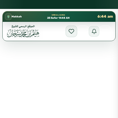
كتب الشيخ هيثم سرحان حفظه الله متوفرة مجانًا في المسجد النبوي
✦
UMM AL-QURA
6:44 am
Makkah
25 Safar 1448 AH