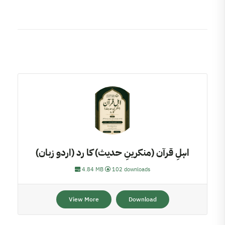
اہلِ قرآن (منکرینِ حدیث) کا رد (اردو زبان)
4.84 MB
102 downloads
View More
Download