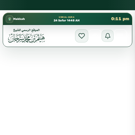
كتب الشيخ هيثم سرحان حفظه الله متوفرة مجانًا في المسجد النبوي،
✦
UMM AL-QURA
0:11 pm
Makkah
24 Safar 1448 AH