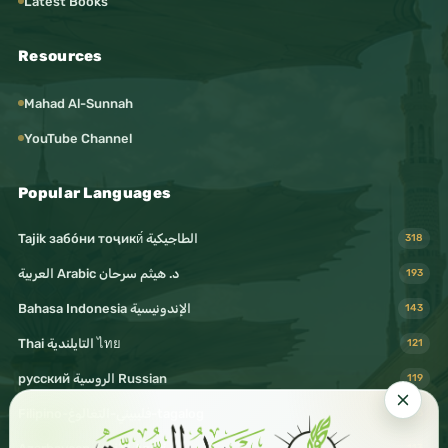
Latest Books
Resources
Mahad Al-Sunnah
YouTube Channel
Popular Languages
Tajik забо́ни тоҷикӣ́ الطاجيكية
318
د. هيثم سرحان Arabic العربية
193
Bahasa Indonesia الإندونيسية
143
Thai التايلندية ไทย
121
русский الروسية Russian
119
Filipino-فليبيني-التغالوغ-tagalog
116