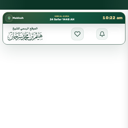
كتب الشيخ هيثم سرحان حفظه الله متوفرة مجانًا في المسجد النبوي
✦
UMM AL-QURA
10:22 am
Makkah
24 Safar 1448 AH