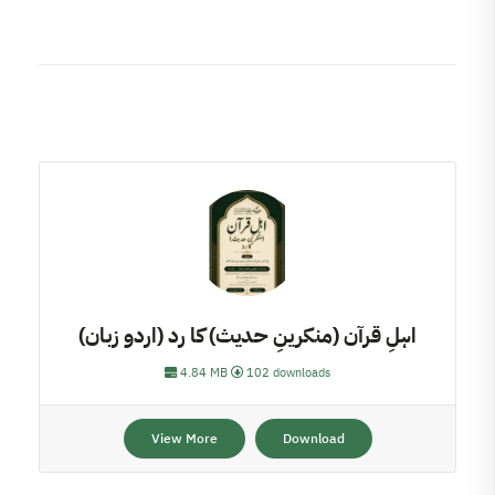
اہلِ قرآن (منکرینِ حدیث) کا رد (اردو زبان)
4.84 MB
102 downloads
View More
Download