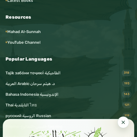
Latest Books
Resources
Mahad Al-Sunnah
YouTube Channel
Popular Languages
Tajik забо́ни тоҷикӣ́ الطاجيكية
318
د. هيثم سرحان Arabic العربية
193
Bahasa Indonesia الإندونيسية
143
Thai التايلندية ไทย
121
русский الروسية Russian
119
Filipino-فليبيني-التغالوغ-tagalog
116