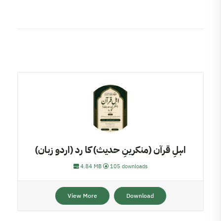
اہلِ قرآن (منکرینِ حدیث) کا رد (اردو زبان)
4.84 MB
105 downloads
View More
Download