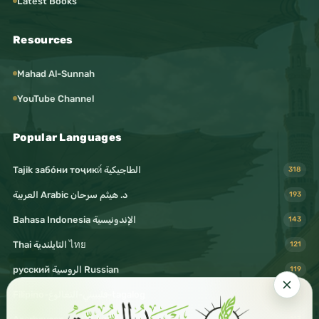
Latest Books
Resources
Mahad Al-Sunnah
YouTube Channel
Popular Languages
Tajik забо́ни тоҷикӣ́ الطاجيكية
318
د. هيثم سرحان Arabic العربية
193
Bahasa Indonesia الإندونيسية
143
Thai التايلندية ไทย
121
русский الروسية Russian
119
Filipino-فليبيني-التغالوغ-tagalog
116