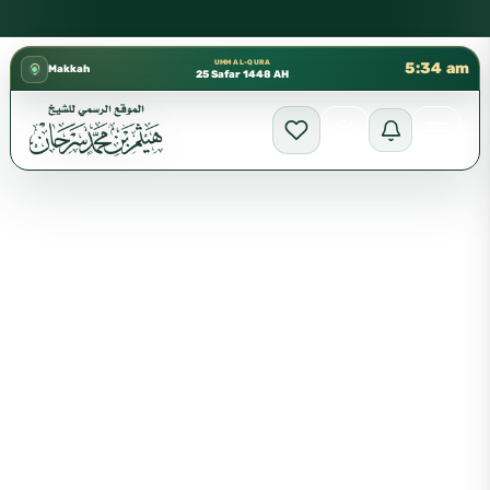
كتب الشيخ هيثم سرحان حفظه الله متوفرة مجانًا في المسجد النبوي،
✦
UMM AL-QURA
5:34 am
Makkah
25 Safar 1448 AH