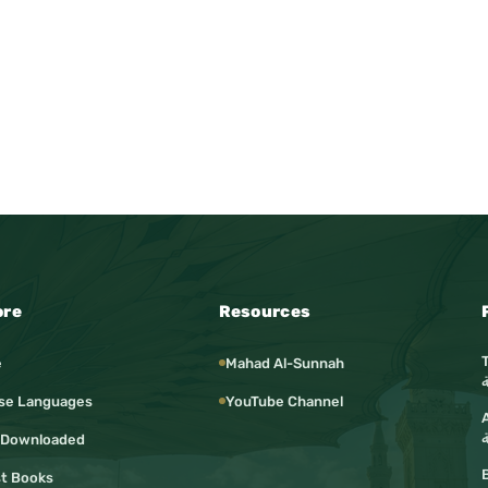
ore
Resources
e
Mahad Al-Sunnah
se Languages
YouTube Channel
Ar
ة
 Downloaded
t Books