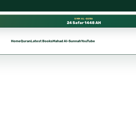
ي المسجد النبوي، 📍 باب ٣٧ (باب مكة) – الطابق الثالث 📍 إدارة الشؤون العلمية بالحسبة 📚 متوفرة بجميع اللغات
UMM AL-QURA
24 Safar 1448 AH
Home
Quran
Latest Books
Mahad Al-Sunnah
YouTube