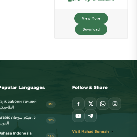
4.84 MB
102 downloads
View More
Download
Popular Languages
Follow & Share
Tajik забо́ни тоҷикӣ́
318
الطاجيكية
د. هيثم سرحان abic
193
العربي
Visit Mahad Sunnah
Bahasa Indonesia
143