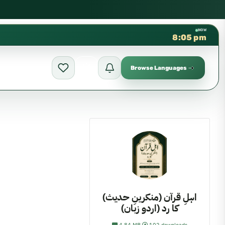
كتب الشيخ هيثم سرحان حفظه الله متوفرة مجانًا ف
✦
NOW
8:05 pm
Browse Languages
اہلِ قرآن (منکرینِ حدیث)
کا رد (اردو زبان)