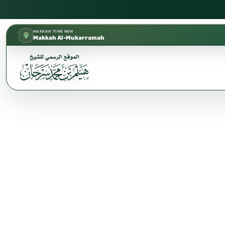
كتب الشيخ هيثم سرحان حفظه الله متوفرة مجانًا في المس
✦
MAKKAH TIME NOW
Makkah Al-Mukarramah