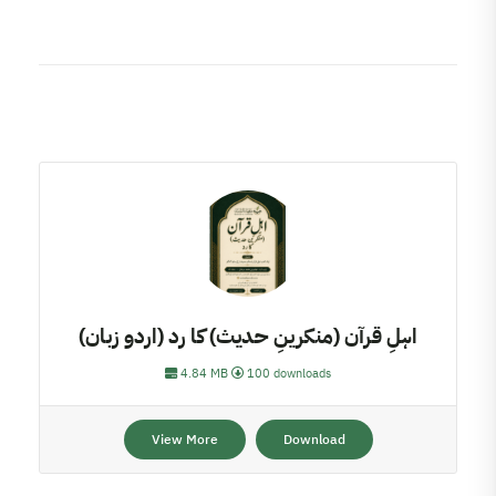
اہلِ قرآن (منکرینِ حدیث) کا رد (اردو زبان)
4.84 MB
100 downloads
View More
Download