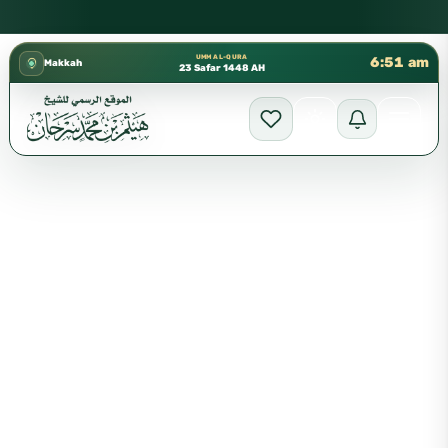
كتب الشيخ هيثم سرحان حفظه الله متوفرة مجانًا في المسجد النبوي،
✦
UMM AL-QURA
6:51 am
Makkah
23 Safar 1448 AH