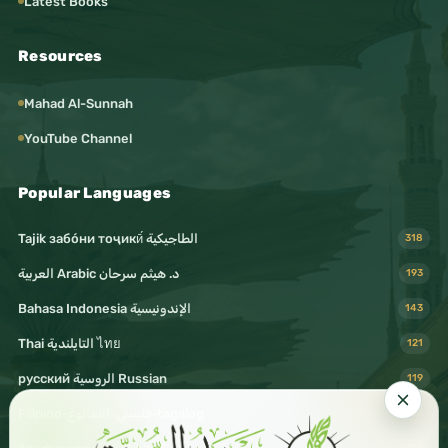
Latest Books
Resources
Mahad Al-Sunnah
YouTube Channel
Popular Languages
Tajik забо́ни тоҷикӣ́ الطاجيكية
318
د. هيثم سرحان Arabic العربية
193
Bahasa Indonesia الإندونيسية
143
Thai التايلندية ไทย
121
русский الروسية Russian
119
Filipino-فليبيني-التغالوغ-tagalog
116