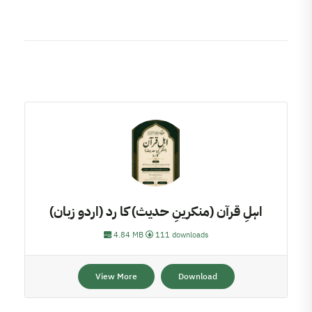
اہلِ قرآن (منکرینِ حدیث) کا رد (اردو زبان)
4.84 MB
111 downloads
View More
Download