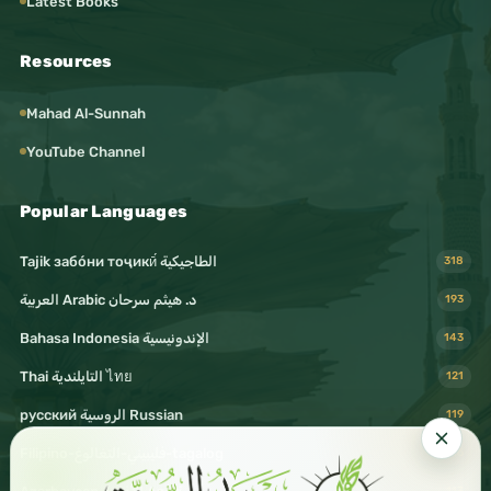
Latest Books
Resources
Mahad Al-Sunnah
YouTube Channel
Popular Languages
Tajik забо́ни тоҷикӣ́ الطاجيكية
318
د. هيثم سرحان Arabic العربية
193
Bahasa Indonesia الإندونيسية
143
Thai التايلندية ไทย
121
русский الروسية Russian
119
Filipino-فليبيني-التغالوغ-tagalog
116