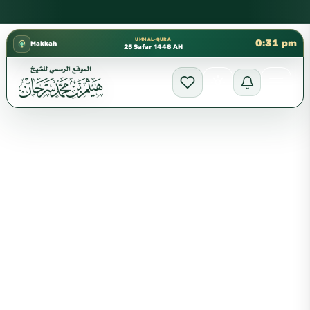
كتب الشيخ هيثم سرحان حفظه الله متوفرة مجانًا في المسجد النبوي
✦
UMM AL-QURA
0:31 pm
Makkah
25 Safar 1448 AH