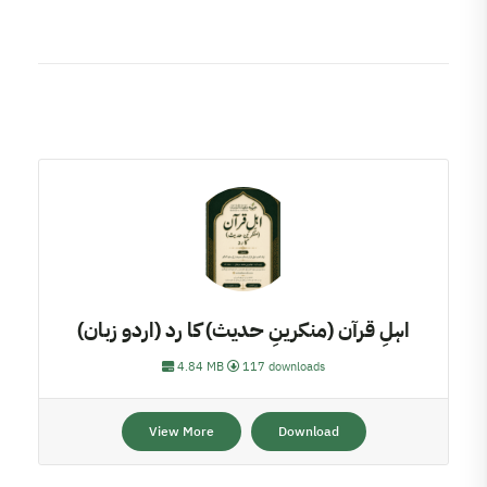
اہلِ قرآن (منکرینِ حدیث) کا رد (اردو زبان)
4.84 MB
117 downloads
View More
Download