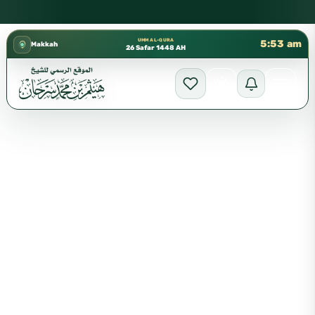
كتب الشيخ هيثم سرحان حفظه الله متوفرة مجانًا في المسجد النبوي،
✦
UMM AL-QURA
5:53 am
Makkah
26 Safar 1448 AH