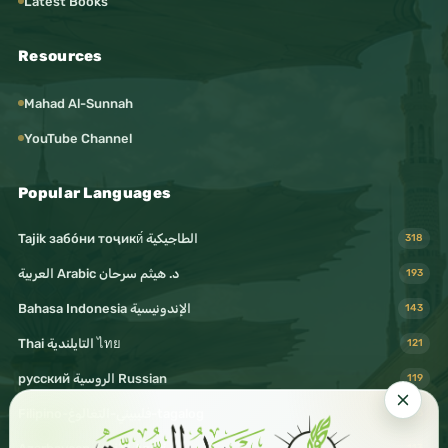
Latest Books
Resources
Mahad Al-Sunnah
YouTube Channel
Popular Languages
Tajik забо́ни тоҷикӣ́ الطاجيكية
318
د. هيثم سرحان Arabic العربية
193
Bahasa Indonesia الإندونيسية
143
Thai التايلندية ไทย
121
русский الروسية Russian
119
Filipino-فليبيني-التغالوغ-tagalog
116