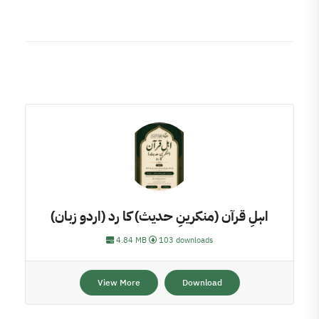
اہلِ قرآن (منکرینِ حدیث) کا رد (اردو زبان)
4.84 MB
103 downloads
View More
Download