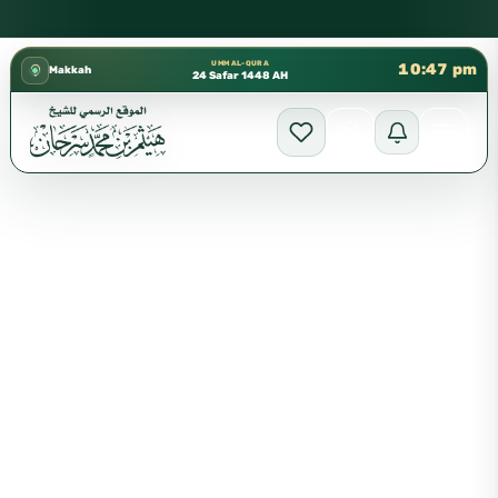
كتب الشيخ هيثم سرحان حفظه الله متوفرة مجانًا في المسجد النبوي
✦
UMM AL-QURA
10:47 pm
Makkah
24 Safar 1448 AH