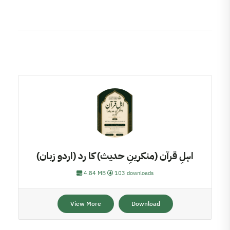
اہلِ قرآن (منکرینِ حدیث) کا رد (اردو زبان)
4.84 MB
103 downloads
View More
Download