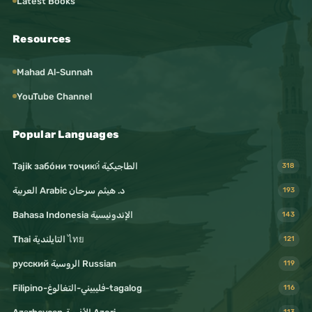
Latest Books
Resources
Mahad Al-Sunnah
YouTube Channel
Popular Languages
Tajik забо́ни тоҷикӣ́ الطاجيكية
318
د. هيثم سرحان Arabic العربية
193
Bahasa Indonesia الإندونيسية
143
Thai التايلندية ไทย
121
русский الروسية Russian
119
Filipino-فليبيني-التغالوغ-tagalog
116