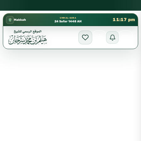
كتب الشيخ هيثم سرحان حفظه الله متوفرة مجانًا في المسجد النبوي،
✦
UMM AL-QURA
11:17 pm
Makkah
24 Safar 1448 AH