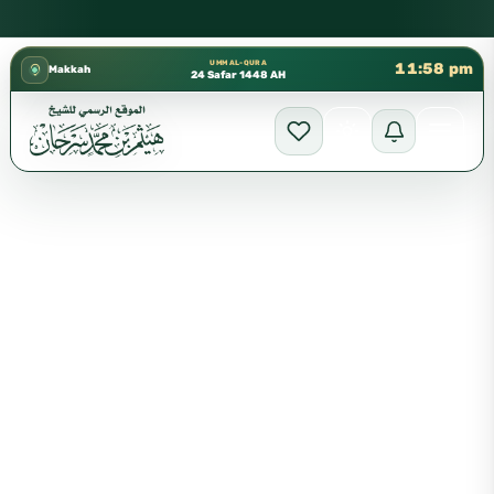
كتب الشيخ هيثم سرحان حفظه الله متوفرة مجانًا في المسجد النبوي،
✦
UMM AL-QURA
11:58 pm
Makkah
24 Safar 1448 AH