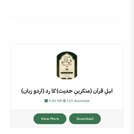
اہلِ قرآن (منکرینِ حدیث) کا رد (اردو زبان)
4.84 MB
103 downloads
View More
Download