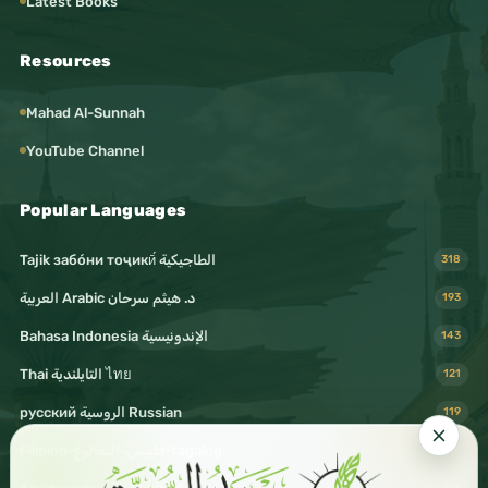
Latest Books
Resources
Mahad Al-Sunnah
YouTube Channel
Popular Languages
Tajik забо́ни тоҷикӣ́ الطاجيكية
318
د. هيثم سرحان Arabic العربية
193
Bahasa Indonesia الإندونيسية
143
Thai التايلندية ไทย
121
русский الروسية Russian
119
Filipino-فليبيني-التغالوغ-tagalog
116