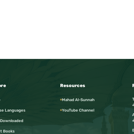
ore
Resources
e
Mahad Al-Sunnah
se Languages
YouTube Channel
Ar
ة
 Downloaded
t Books