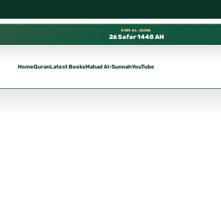
ا في المسجد النبوي، 📍 باب ٣٧ (باب مكة) – الطابق الثالث 📍 إدارة الشؤون العلمية بالحسبة 📚 متوفرة بجميع اللغات
UMM AL-QURA
26 Safar 1448 AH
Home
Quran
Latest Books
Mahad Al-Sunnah
YouTube