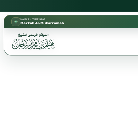
كتب الشيخ هيثم سرحان حفظه الله متوفرة مجانًا في ا
✦
MAKKAH TIME NOW
Makkah Al-Mukarramah