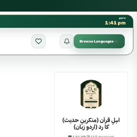
كتب الشيخ هيثم سرحان حفظه الله متوفرة مجانً
✦
NOW
1:41 pm
Browse Languages
اہلِ قرآن (منکرینِ حدیث)
کا رد (اردو زبان)