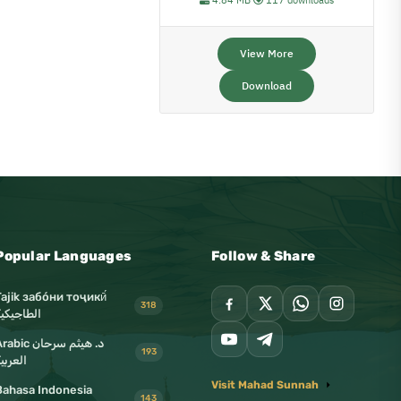
4.84 MB
117 downloads
View More
Download
Popular Languages
Follow & Share
Tajik забо́ни тоҷикӣ́
318
الطاجيكية
د. هيثم سرحان abic
193
العربي
Visit Mahad Sunnah
Bahasa Indonesia
143