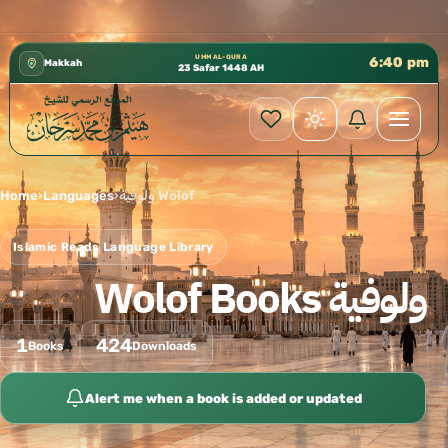
كتب الشيخ هيثم سرحان حفظه الله متوفرة مجانًا 
✦
UMM AL-QURA
6:40 pm
Makkah
23 Safar 1448 AH
Home
›
Languages
›
ولوفية Wolof
Islamic Reads Language Library
ولوفية Wolof Books
1
424
Books
Downloads
Alert me when a book is added or updated