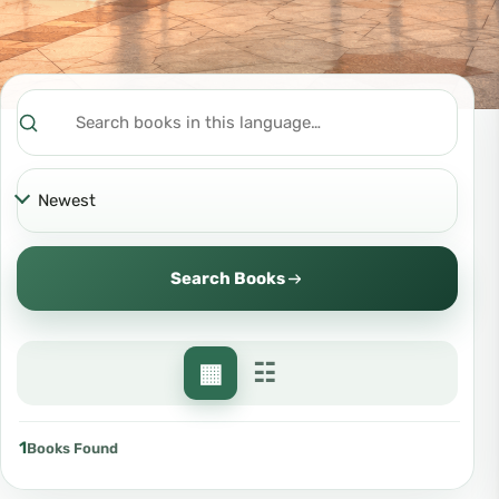
Search
Sort
Search Books
▦
☷
1
Books Found