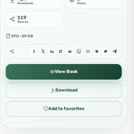
Downloads
Views
119
Shares
JPG · 59 KB
View Book
Download
Add to favorites