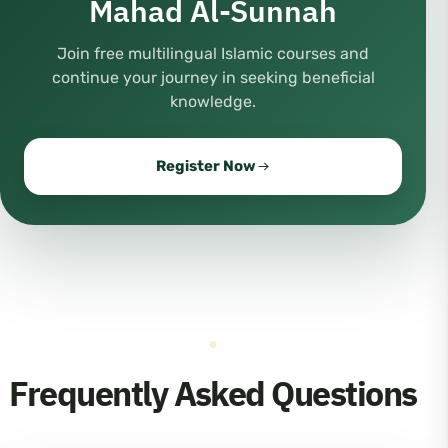
Mahad Al-Sunnah
Join free multilingual Islamic courses and
continue your journey in seeking beneficial
knowledge.
Register Now
Frequently Asked Questions