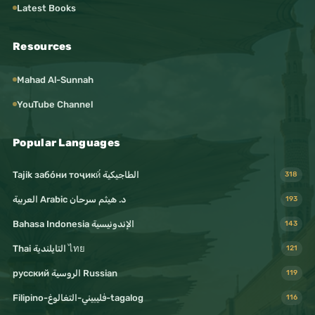
Latest Books
Resources
Mahad Al-Sunnah
YouTube Channel
Popular Languages
Tajik забо́ни тоҷикӣ́ الطاجيكية
318
د. هيثم سرحان Arabic العربية
193
Bahasa Indonesia الإندونيسية
143
Thai التايلندية ไทย
121
русский الروسية Russian
119
Filipino-فليبيني-التغالوغ-tagalog
116