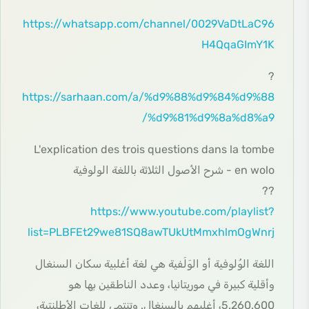
https://whatsapp.com/channel/0029VaDtLaC96
H4QqaGImY1K
?
https://sarhaan.com/a/%d9%88%d9%84%d9%88
%d9%81%d9%8a%d8%a9/
L'explication des trois questions dans la tombe
en wolo - شرح الأصول الثلاثة باللغة الولوفية
??
https://www.youtube.com/playlist?
list=PLBFEt29we81SQ8awTUkUtMmxhlmOgWnrj
اللغة الوُلوفية أو الوَلَفية هي لغة أغلبية سكان السنغال
وأقلية كبيرة في موريتانيا، وعدد الناطقين بها هو
5.260.600، أغلبهم بالسنغال. وتنتمي للغات الأطلنتية،