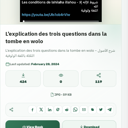
L’explication des trois questions dans la
tombe en wolo
L’explication des trois questions dans la tombe en wolo – شرح الأصول
الثلاثة باللغة الولوفية
Last updated:
February 28, 2024
424
0
119
JPG · 59 KB
View Book
Download