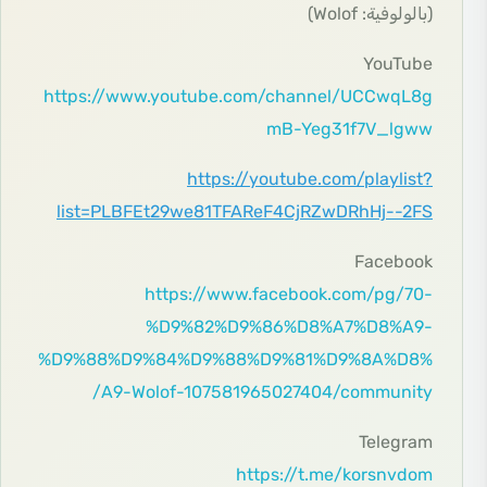
(بالولوفية: Wolof)‏
YouTube
https://www.youtube.com/channel/UCCwqL8g
mB-Yeg31f7V_lgww
https://youtube.com/playlist?
list=PLBFEt29we81TFAReF4CjRZwDRhHj--2FS
Facebook
https://www.facebook.com/pg/70-
%D9%82%D9%86%D8%A7%D8%A9-
%D9%88%D9%84%D9%88%D9%81%D9%8A%D8%
A9-Wolof-107581965027404/community/
Telegram
https://t.me/korsnvdom