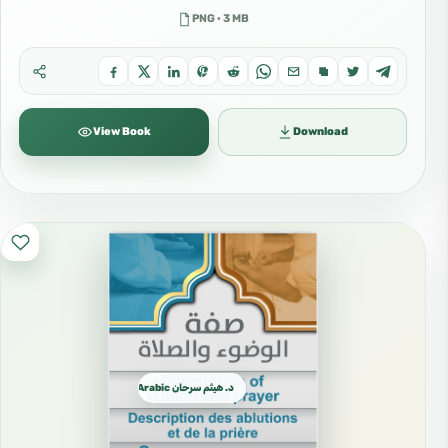
PNG · 3 MB
View Book
Download
د. هيثم سرحان Arabic العربية