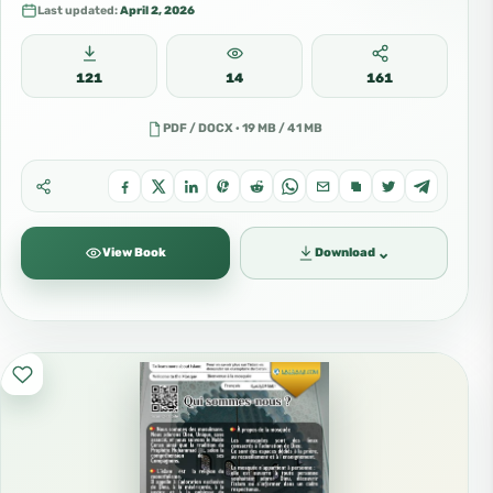
Last updated:
April 2, 2026
121
14
161
PDF / DOCX · 19 MB / 41 MB
⌄
View Book
Download