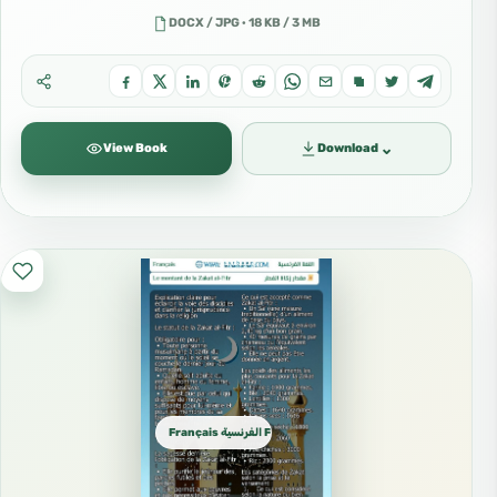
DOCX / JPG · 18 KB / 3 MB
⌄
View Book
Download
Français الفرنسية French