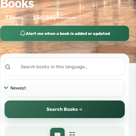
Books
73
150,845
Books
Downloads
Alert me when a book is added or updated
Search
Sort
Search Books
▦
☷