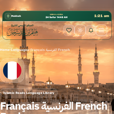
كتب الشيخ هيثم سرحان حفظه الله متوفرة مجانًا في المسجد النبوي، 📍 باب ٣٧ (باب مكة) – 
✦
UMM AL-QURA
1:21 am
Makkah
24 Safar 1448 AH
Home
›
Languages
›
Français الفرنسية French
Islamic Reads Language Library
Français الفرنسية French