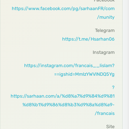
https://www.facebook.com/pg/sarhaanFR/com
munity/
Telegram
https://t.me/Hsarhan06
Instagram
https://instagram.com/francais__lislam?
igshid=MmIzYWVlNDQ5Yg==
?
https://sarhaan.com/a/%d8%a7%d9%84%d9%81
%d8%b1%d9%86%d8%b3%d9%8a%d8%a9-
francais/
Site