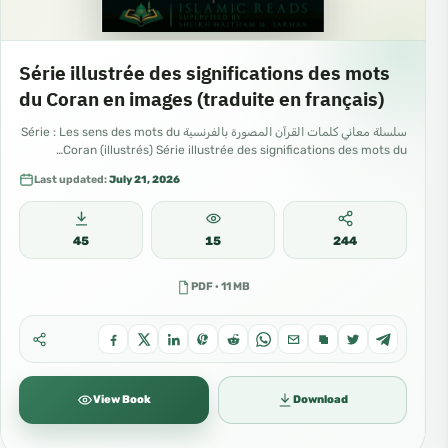
Série illustrée des significations des mots
du Coran en images (traduite en français)
سلسلة معاني كلمات القرآن المصورة بالفرنسية Série : Les sens des mots du
Coran (illustrés) Série illustrée des significations des mots du…
Last updated:
July 21, 2026
45
15
244
PDF · 11 MB
View Book
Download