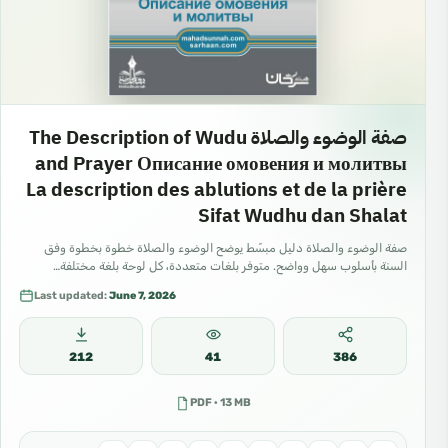
صفة الوضوء والصلاة The Description of Wudu
and Prayer Описание омовения и молитвы
La description des ablutions et de la prière
Sifat Wudhu dan Shalat
صفة الوضوء والصلاة دليل مبسّط يوضح الوضوء والصلاة خطوة بخطوة وفق
السنة بأسلوب سهل وواضح. متوفر بلغات متعددة، كل لوحة بلغة مختلفة…
Last updated:
June 7, 2026
212
41
386
PDF · 13 MB