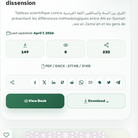
dissension
الفرق بين السنة والمنافقين اللغة الفرنسية Tableau scientifique concis
présentant les différences méthodologiques entre Ahl as-Sunnah
wa al-Jama‘ah et les gens de…
Last updated:
April 7, 2026
149
8
230
PDF / DOCX · 277 KB / 31 KB
⌄
View Book
Download