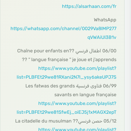
https://alsarhaan.com/fr
WhatsApp
https://whatsapp.com/channel/0029Va8lMP277
qVWAiUI3B1v
06/00 اطفال فرنسي ??Chaîne pour enfants en
langue française '' je joue et j'apprends '' ??
https://www.youtube.com/playlist?
list=PLBFEt29we81RXani2N7I_ysy6akeUPJ7S
06/99 فتاوى فرنسية Les fatwas des grands
savants en langue française
https://www.youtube.com/playlist?
list=PLBFEt29we81SfwEj_oiEJ5j1xMAGX2epT
05/12 حصن فرنسي?? La citadelle du musulman
https://www.youtube.com/playlist?