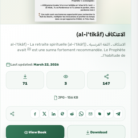
الاعتكاف (al-i‘tikâf)
الاعتكاف ـ اللغة الفرنسية ـ (al-i‘tikâf) • La retraite spirituelle (al-i‘tikâf)
est une sunna fortement recommandée. Le Prophète ﷺ avait
l’habitude de…
Last updated:
March 22, 2026
71
3
147
JPG · 156 KB
View Book
Download