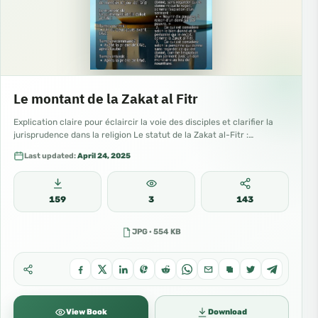
Le montant de la Zakat al Fitr
Explication claire pour éclaircir la voie des disciples et clarifier la
jurisprudence dans la religion Le statut de la Zakat al-Fitr :…
Last updated:
April 24, 2025
159
3
143
JPG · 554 KB
View Book
Download