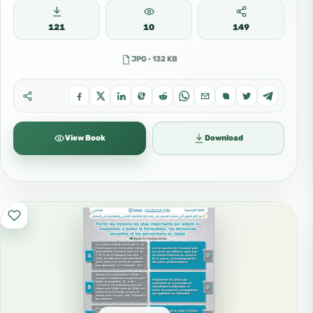
121
10
149
JPG · 132 KB
View Book
Download