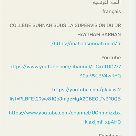
اللغة الفرنسية
français
COLLÈGE SUNNAH SOUS LA SUPERVISION DU DR
HAYTHAM SARHAN
https://mahadsunnah.com/fr/
YouTube
https://www.youtube.com/channel/UCxnTGQ7z7
30ar99J3V4wRYQ
https://youtube.com/playlist?
list=PLBFEt29we81QoJmgcMgA2OBECLTy31OQB
https://www.youtube.com/channel/UCnmnizxbx
klaxIjmf-xpAHQ
Facebook