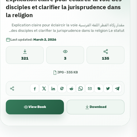
disciples et clarifier la jurisprudence dans
la religion
مقدار زكاة الفطر اللغة الفرنسية Explication claire pour éclaircir la voie
des disciples et clarifier la jurisprudence dans la religion Le statut…
Last updated:
March 2, 2026
321
3
135
JPG · 335 KB
View Book
Download