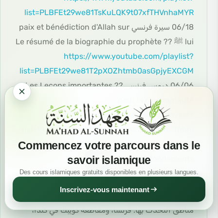
list=PLBFEt29we81TsKuLQK9t07xfTHVnhaMYR
06/18 سيرة فرنسي paix et bénédiction d'Allah sur
lui ﷺ ?? Le résumé de la biographie du prophète
https://www.youtube.com/playlist?
list=PLBFEt29we81T2pXOZhtmb0asGpjyEXCGM
06/06 دروس فرنسي ?? Les Leçons importantes
pour la communauté
https://www.youtube.com/playlist?
list=PLBFEt29we81Ql6MOhP2eHh1cLgjn_thbm
Commencez votre parcours dans le
06/08 أصول، فرنسي. ?? Explication des trois
savoir islamique
fondements
Des cours islamiques gratuits disponibles en plusieurs langues.
https://www.youtube.com/playlist?
list=PLBFEt29we81T3cbAQCD9bfyS4niLSVRCn
Inscrivez-vous maintenant
مناطق التحدث بها: فرنسا، ومقاطعة كويبك في كندا،