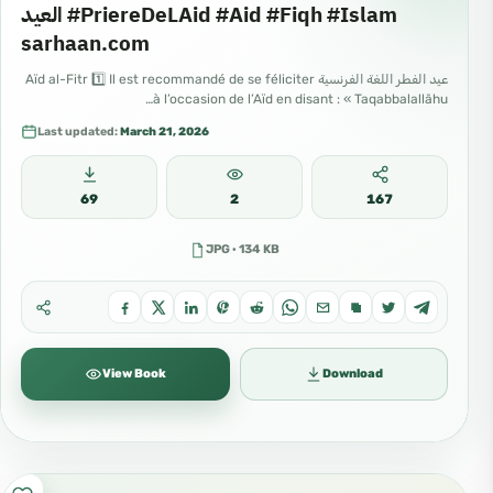
العيد #PriereDeLAid #Aid #Fiqh #Islam
sarhaan.com
عيد الفطر اللغة الفرنسية Aïd al-Fitr 1️⃣ Il est recommandé de se féliciter
à l’occasion de l’Aïd en disant : « Taqabbalallāhu…
Last updated:
March 21, 2026
69
2
167
JPG · 134 KB
View Book
Download