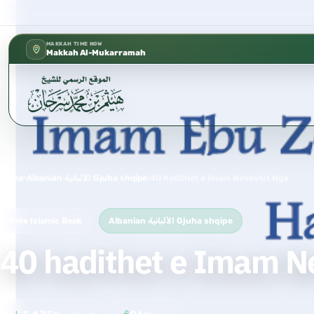
كتب الشيخ هيثم سرحان حفظه الله متوفرة م
✦
MAKKAH TIME NOW
Makkah Al-Mukarramah
Home
›
Albanian الألبانية Gjuha shqipe
›
40 hadithet e Imam Neveviut Nga
Free Islamic Book
Albanian الألبانية Gjuha shqipe
40 hadithet e Imam N