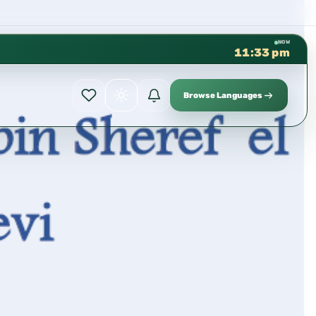
كتب الشيخ هيثم سرحان حفظه الله مت
✦
NOW
11:33 pm
Browse Languages