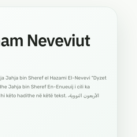
mam Neveviut
a Jahja bin Sheref el Hazami El-Nevevi "Dyzet
dhe Jahja bin Sheref En-Enueuij i cili ka
dithe në këtë tekst. الأربعون النووية،