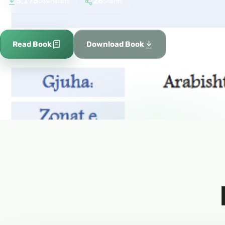
5,175
26
Downloads
Shares
Add to fa
Read Book
Download Book