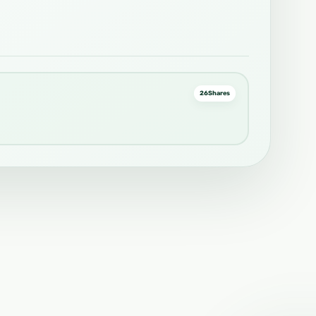
26
Shares