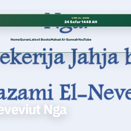
وفرة مجانًا في المسجد النبوي، 📍 باب ٣٧ (باب مكة) – الطابق الثالث 📍 إدارة الشؤون العلمية بالحسبة 📚 متوفرة بجميع اللغات
UMM AL-QURA
24 Safar 1448 AH
Home
Quran
Latest Books
Mahad Al-Sunnah
YouTube
eveviut Nga