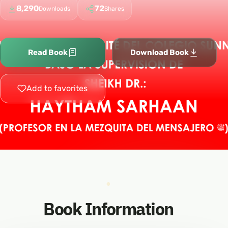
8,290
72
Downloads
Shares
Read Book
Download Book
Add to favorites
Book Information