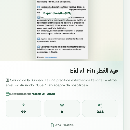
Española الإسبانية Spanish
عيد الفطر Eid al-Fitr
1️⃣ Saludo de la Sunnah: Es una práctica establecida felicitar a otros
en el Eid diciendo: “Que Allah acepte de nosotros y…
Last updated:
March 21, 2026
99
0
212
JPG · 130 KB