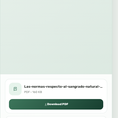
Las-normas-respecto-al-sangrado-natural-de-la-mujer.pdf
PDF · 160 KB
Download PDF