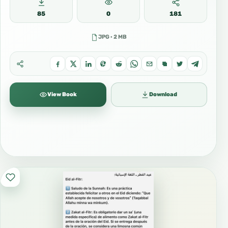
85
0
181
JPG · 2 MB
View Book
Download