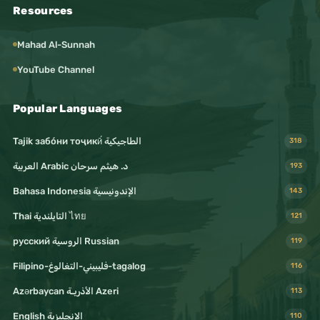
Resources
Mahad Al-Sunnah
YouTube Channel
Popular Languages
Tajik забо́ни тоҷикӣ́ الطاجيكية
318
د. هيثم سرحان Arabic العربية
193
Bahasa Indonesia الإندونيسية
143
Thai التايلندية ไทย
121
русский الروسية Russian
119
Filipino-فليبيني-التغالوغ-tagalog
116
Azərbaycan الأذريـة Azeri
113
English الإنجليزية
110