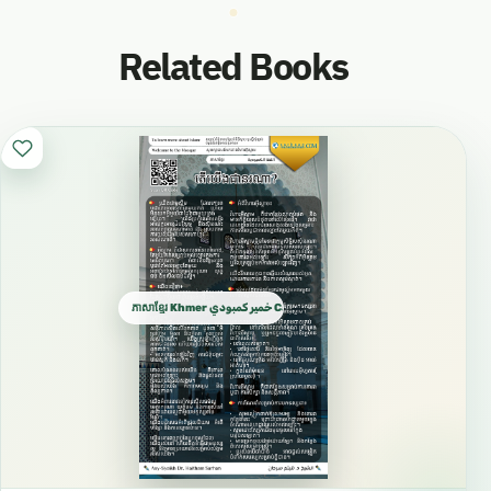
Related Books
ភាសាខ្មែរ Khmer خمير كمبودي Cambodian