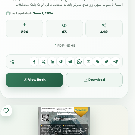
السنة بأسلوب سهل وواضح. متوفر بلغات متعددة، كل لوحة بلغة مختلفة…
Last updated:
June 7, 2026
224
43
412
PDF · 13 MB
View Book
Download