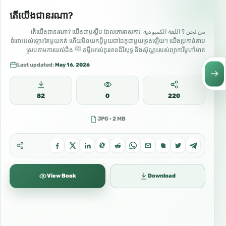
តើយើងជានរណា?
من نحن ؟ اللغة الكمبودية តើយើងជានរណា? យើងជាមូស្លីម ដែលគោរពសការៈ
ចំពោះអល់ឡោះតែមួយគត់ ហើយមិនយកអ្វីមួយជាដៃគូជាមួយទ្រង់ឡើយ។ យើងប្រកាន់តាម
គម្ពីរ​អាល់គូរអាន​ដ៏រិសុទ្ធ និងស៊ុណ្ណះរបស់ព្យាការីមូហាំម៉ាត់ ﷺ ស្របតាមការយល់ដឹង
របស់សហាប៉ះរបស់លោក ដែលអល់ឡោះពេញចិត្តនឹងពួកគេ។ ឥស្លាមគឺជាសាសនា
Last updated:
May 16, 2026
នៃតៅហេដ។ វាអំពាវនាវឱ្យគោរពសការៈអល់ឡោះតែមួយគត់ និងអំពាវនាវទៅកាន់មេត្តា
ករុណា យុត្តិធម៌ និងសីលធម៌ដ៏ល្អ។ យើងជឿថា៖ • អល់ឡោះគឺតែមួយគត់…
82
0
220
JPG · 2 MB
View Book
Download