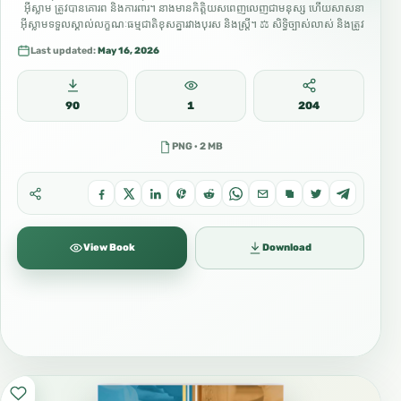
អ៊ីស្លាម ត្រូវបានគោរព និងការពារ។ នាងមានកិត្តិយសពេញលេញជាមនុស្ស ហើយសាសនា
អ៊ីស្លាមទទួលស្គាល់លក្ខណៈធម្មជាតិខុសគ្នារវាងបុរស និងស្ត្រី។ ⚖️ សិទ្ធិច្បាស់លាស់ និងត្រូវ
បានធានា៖ • 🎓 ការសិក្សា៖ ការស្វែងរកចំណេះដឹង គឺជាកាតព្វកិច្ច…
Last updated:
May 16, 2026
90
1
204
PNG · 2 MB
View Book
Download