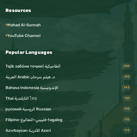
Resources
Mahad Al-Sunnah
YouTube Channel
Popular Languages
Tajik забо́ни тоҷикӣ́ الطاجيكية
318
د. هيثم سرحان Arabic العربية
193
Bahasa Indonesia الإندونيسية
143
Thai التايلندية ไทย
121
русский الروسية Russian
119
Filipino-فليبيني-التغالوغ-tagalog
116
Azərbaycan الأذريـة Azeri
113