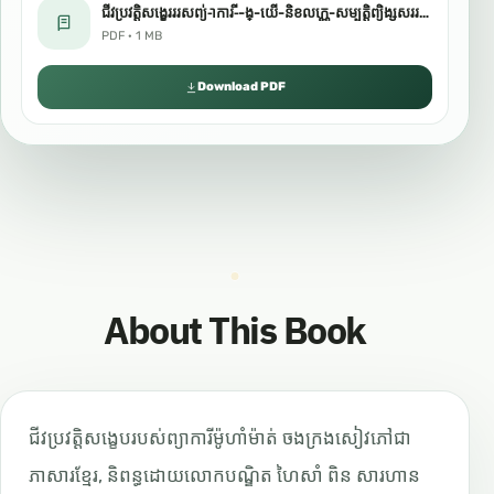
ជីវប្រវត្តិសង្ខេរររសព្យ់-ាការ-ី-ង្-យើ-និខលក្ណេ-សម្បត្តិព្យិង្សសររសគា់-ត្.pdf
PDF · 1 MB
Download PDF
About This Book
ជីវប្រវត្តិសង្ខេបរបស់ព្យាការីម៉ូហាំម៉ាត់ ចងក្រងសៀវភៅជា
ភាសារខ្មែរ, និពន្ធដោយលោកបណ្ឌិត ហៃសាំ ពិន សារហាន