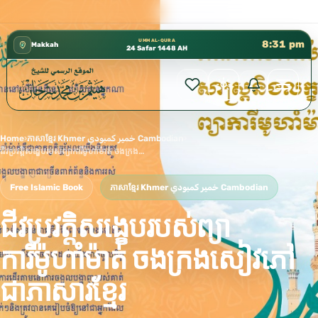
كتب الشيخ هيثم سرحان حفظه الله متوفرة مجانًا في المسجد النب
✦
UMM AL-QURA
8:31 pm
Makkah
24 Safar 1448 AH
Home
›
ភាសាខ្មែរ Khmer خمير كمبودي Cambodian
›
ជីវប្រវត្តិសង្ខេបរបស់ព្យាការីម៉ូហាំម៉ាត់ ចងក្រងសៀវភៅជាភាសារខ្មែរ
Free Islamic Book
ភាសាខ្មែរ Khmer خمير كمبودي Cambodian
ជីវប្រវត្តិសង្ខេបរបស់ព្យា
ការីម៉ូហាំម៉ាត់ ចងក្រងសៀវភៅ
ជាភាសារខ្មែរ