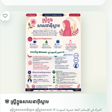
ភាសាខ្មែរ Khmer خمير كمبودي Cambodian
🌸 ស្ត្រីក្នុងសាសនាអ៊ីស្លាម
المرأة في الإسلام اللغة خمرية كمبوديا 🌸 ស្ត្រីក្នុងសាសនាអ៊ីស្លាម ស្ត្រីក្នុងសាសនា