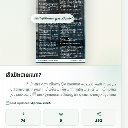
ភាសាខ្មែរ Khmer خمير كمبودي Cambodian
តើយើងជានរណា?
من نحن ؟ اللغة الكمبودية តើយើងជានរណា? យើងជាមូស្លីម ដែលគោរព
បូជាតែអល់ឡោះតែមួយគត់ ហើយមិនយកអ្វីមួយជាដៃគូជាមួយទ្រង់ឡើយ។ យើងប្រកាន់
តាមគម្ពីរ​អាល់គូរអាន​ដ៏បរិសុទ្ធ និងស៊ុនណះរបស់ព្យាការីមូហាំម៉ាត់ ﷺ ស្របតាមការយល់
ដឹងរបស់សហាហ្ពះរបស់ណាពី។ អ៊ីស្លាម គឺជាសាសនានៃតៅហេដ, តែមួយគត់
Last updated:
April 6, 2026
សម្រាប់អល់ឡោះក្នុងការគោរពបូជា។ អំពាវនាវឱ្យគោរពបូជាតែអល់ឡោះតែមួយ និង
អំពាវនាវទៅកាន់មេត្តាករុណា យុត្តិធម៌ និងសីលធម៌ដ៏ល្អ។ យើងជឿថា៖ •…
76
0
192