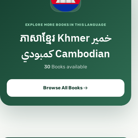
EXPLORE MORE BOOKS IN THIS LANGUAGE
ភាសាខ្មែរ Khmer خمير
كمبودي Cambodian
30
Books available
Browse All Books