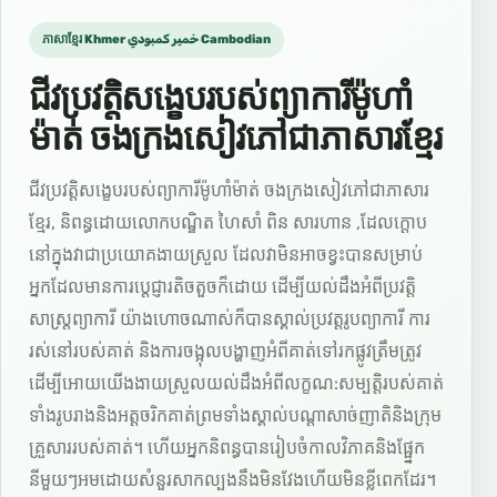
ភាសាខ្មែរ Khmer خمير كمبودي Cambodian
ជីវប្រវត្តិសង្ខេបរបស់ព្យាការីម៉ូហាំ
ម៉ាត់ ចងក្រងសៀវភៅជាភាសារខ្មែរ
ជីវប្រវត្តិសង្ខេបរបស់ព្យាការីម៉ូហាំម៉ាត់ ចងក្រងសៀវភៅជាភាសារ
ខ្មែរ, និពន្ធដោយលោកបណ្ឌិត ហៃសាំ ពិន សារហាន ,ដែលក្តោប
នៅក្នុងវាជាប្រយោគងាយស្រួល ដែលវាមិនអាចខ្វះបានសម្រាប់
អ្នកដែលមានការប្តេជ្ញារតិចតួចក៏ដោយ ដើម្បីយល់ដឹងអំពីប្រវត្តិ
សាស្រ្តព្យាការី យ៉ាងហោចណាស់ក៏បានស្គាល់ប្រវត្តរូបព្យាការី ការ
រស់នៅរបស់គាត់ និងការចង្អុលបង្ហាញអំពីគាត់ទៅរកផ្លូវត្រឹមត្រូវ
ដើម្បីអោយយើងងាយស្រួលយល់ដឹងអំពីលក្ខណ:សម្បត្តិរបស់គាត់
ទាំងរូបរាងនិងអត្តចរិកគាត់ព្រមទាំងស្គាល់បណ្តាសាច់ញាតិនិងក្រុម
គ្រួសាររបស់គាត់។ ហើយអ្នកនិពន្ធបានរៀបចំកាលវិភាគនិងផ្ផ្នែក
នីមួយៗអមដោយសំនួរសាកល្បងនឹងមិនវែងហើយមិនខ្លីពេកដែរ។