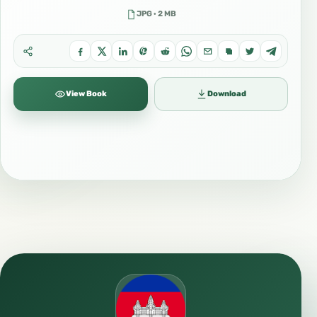
JPG · 2 MB
View Book
Download