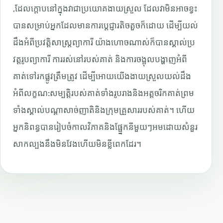
,ដែលក្តោបនៅក្នុងវាជាប្រយោគងាយស្រួល ដែលវាមិនអាចខ្វះ
បានសម្រាប់អ្នកដែលមានការប្តេជ្ញារតិចតួចក៏ដោយ ដើម្បីយល់
ដឹងអំពីប្រវត្តិសាស្រ្តព្យាការី យ៉ាងហោចណាស់ក៏បានស្គាល់ប្រ
វត្តរូបព្យាការី ការរស់នៅរបស់គាត់ និងការចង្អុលបង្ហាញអំពី
គាត់ទៅរកផ្លូវត្រឹមត្រូវ ដើម្បីអោយយើងងាយស្រួលយល់ដឹង
អំពីលក្ខណ:សម្បត្តិរបស់គាត់ទាំងរូបរាងនិងអត្តចរិកគាត់ព្រម
ទាំងស្គាល់បណ្តាសាច់ញាតិនិងក្រុមគ្រួសាររបស់គាត់។ ហើយ
អ្នកនិពន្ធបានរៀបចំកាលវិភាគនិងផ្ផ្នែកនីមួយៗអមដោយសំនួរ
សាកល្បងនឹងមិនវែងហើយមិនខ្លីពេកដែរ។