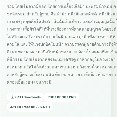
รอมโดยเริ่มจากมีกอต โดยการเปลื้องเสื้อผ้า ปะพรมน้ําหอม 
ชุดอิหรอม สําหรับผู้ชาย คือ ผ้านุ่ง หนึ่งผืนและผ้าห่มหนึ่งผืน แล
ประเสริฐที่สุดคือให้ทั้งสองผืนนั้นเป็นสีขาว และส่วนผู้หญิงนั้น 
นางสวม เสื้อผ้าใดก็ได้ที่นางต้องการที่ศาสนาอนุญาต โดยจะต
ไม่เปิดเผยเครื่องประดับ ยกเว้นนิกอบและถุงมือทั้งสองข้าง ที่ห
สวมใส่ และให้นางปกปิดใบหน้า จากบรรดาผู้ชายด้วยการดึงผ้
ศีรษะ ของนางลงมาปิดใบหน้าของนาง• ต้องตั้งเจตนาที่จะเข้าสู
พิธีกรรม โดยเริ่มจากหลังละหมาดฟัรดู ถ้าหากอยู่ในช่วงเวลา
ละหมาด หรือไม่ก็หลังละหมาดสุนนะฮฺ หลังอาบน้ําละหมาดแ
สําหรับผู้ครองเอี๊ยะรอมนั้น ต้องออกห่างจากข้อต้องห้ามของก
ครองเอี๊ยะรอม เช่นการมี
2,311
Downloads
PDF / DOCX / PNG
461 KB / 933 KB / 894 KB