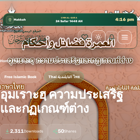
كتب الشيخ هيثم سرحان حفظه الله متوفرة مجانًا في المسجد ال
✦
UMM AL-QURA
4:16 pm
Makkah
24 Safar 1448 AH
Home
›
Thai التايلندية ไทย
›
อุมเราะฮฺ ความประเสริฐและกฏเกณฑ์ต่าง
Free Islamic Book
Thai التايلندية ไทย
อุมเราะฮฺ ความประเสริฐ
และกฏเกณฑ์ต่าง
2,311
50
Downloads
Shares