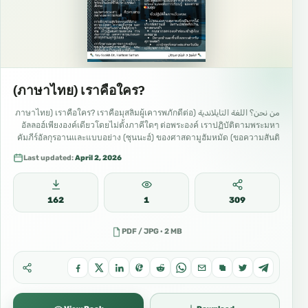
(ภาษาไทย) เราคือใคร?
من نحن؟ اللغة التايلاندية (ภาษาไทย) เราคือใคร? เราคือมุสลิมผู้เคารพภักดีต่อ
อัลลอฮ์เพียงองค์เดียวโดยไม่ตั้งภาคีใดๆ ต่อพระองค์ เราปฏิบัติตามพระมหา
คัมภีร์อัลกุรอานและแบบอย่าง (ซุนนะฮ์) ของศาสดามูฮัมหมัด (ขอความสันติ
จงมีแด่ท่าน) ตามความเข้าใจของเหล่าอัครสาวก (เศาะฮาบะฮ์) อิสลามคือ
Last updated:
April 2, 2026
ศาสนาแห่งเอกเทวภาพ ที่เรียกร้องไปสู่การเคารพภักดีต่อพระเจ้าเพียงองค์
เดียว และส่งเสริมความเมตตา ความยุติธรรม และจริยธรรมอันงดงาม เราเชื่อ
มั่นว่า: * อัลลอฮ์ทรงเป็นหนึ่งเดียว…
162
1
309
PDF / JPG · 2 MB