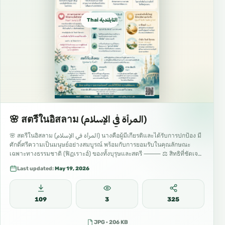
Thai التايلندية ไทย
🌸 สตรีในอิสลาม (المرأة في الإسلام)
🌸 สตรีในอิสลาม (المرأة في الإسلام) นางคือผู้มีเกียรติและได้รับการปกป้อง มี
ศักดิ์ศรีความเป็นมนุษย์อย่างสมบูรณ์ พร้อมกับการยอมรับในคุณลักษณะ
เฉพาะทางธรรมชาติ (ฟิฏเราะฮ์) ของทั้งบุรุษและสตรี ⸻ ⚖️ สิทธิที่ชัดเจน
และได้รับการคุ้มครอง (حقوق واضحة ومكفولة) 🎓 การศึกษา (التعلم) การ
Last updated:
May 19, 2026
แสวงหาความรู้ถือเป็นศาสนบัญญัติ (ฟัรฎู) และเป็นสิทธิอันชอบธรรมโดย
กำเนิด…
109
3
325
JPG · 206 KB