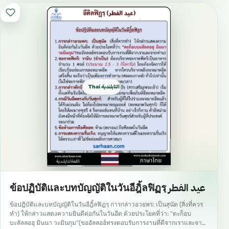
Thai التايلندية ไทย
ข้อปฏิบัติและบทบัญญัติในวันอีฎิ้ลฟิฏรฺ عيد الفطر
ข้อปฏิบัติและบทบัญญัติในวันอีฎิ้ลฟิฏรฺ การกล่าวอวยพร: เป็นสุนัต (สิ่งที่ควร
ทำ) ให้กล่าวแสดงความยินดีต่อกันในวันอีด ด้วยประโยคที่ว่า: “ตะก็อบ
บะลัลลอฮุ มินนา วะมินกุม”(ขออัลลอฮ์ทรงตอบรับการงานที่ดีจากเราและจาก