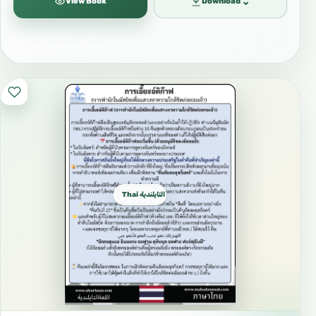
⌄
View Book
Download
Thai التايلندية ไทย