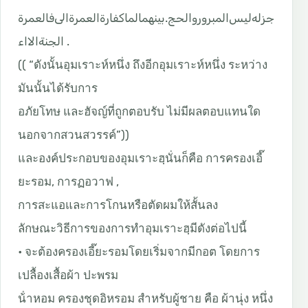
فالعمرة
الى
العمرة
كفارة
لما
بينهما
.
والحج
المبرور
ليس
له
جز
اء
الا
الجنة
.
(( “
ดังนั้น
อุมเราะห์หนึ่ง
ถึงอีกอุมเราะห์
หนึ่ง ระหว่าง
มันนั้นได้รับการ
อภัยโทษ และฮัจญ์ที่ถูกตอบรับ ไม่มีผลตอบแทนใด
นอกจาก
สวนสวรรค์”))
และองค์ประกอบของอุมเราะฮฺนั่นก็คือ
การครองเอี๊
ยะรอม
,
การฏอวาฟ
,
การสะแอและการโกนหรือตัดผมให้สั้นลง
ลักษณะวิธีการของการทําอุมเราะฮฺมีดังต่อไปนี้
•
จะต้องครองเอี๊ยะรอมโดยเริ่มจากมีกอต
โดยการ
เปลื้องเสื้อผ้า
ปะพรม
น้ําหอม
ครองชุดอิหรอม
สําหรับผู้ชาย
คือ
ผ้านุ่ง
หนึ่ง