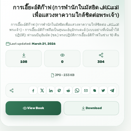
الاعتكاف การเอี๊ยะอ์ติก๊าฟ (การพำนักในมัสยิด
เพื่อแสวงหาความใกล้ชิดต่อพระเจ้า)
الاعتكاف การเอี๊ยะอ์ติก๊าฟ (การพำนักในมัสยิดเพื่อแสวงหาความใกล้ชิดต่อ
พระเจ้า) • การเอี๊ยะอ์ติก๊าฟถือเป็นสุนนะฮ์มุอักกะดะฮ์ (แบบอย่างที่เน้นย้ำให้
ปฏิบัติ): ท่านนบีมุฮัมมัด (ซล.) ทรงปฏิบัติการเอี๊ยะอ์ติก๊าฟในช่วง 10 คืน
สุดท้ายของเดือนรอมฎอนเป็นประจำจนกระทั่งท่านเสียชีวิต และหลังจากนั้น
Last updated:
March 21, 2026
บรรดามเหสีของท่านก็ได้ปฏิบัติสืบต่อมา 📅 การเอี๊ยะอ์ติก๊าฟจะเริ่มขึ้น (ด้วย
อนุมัติของอัลลอฮ์): * ในวันจันทร์: สำหรับผู้ที่นับตามการดูดวงจันทร์ของมัก
กะฮ์ * ในวันอังคาร: สำหรับผู้ที่นับตามการดูดวงจันทร์ของบางประเทศ นี่คือ
โอกาสอันยิ่งใหญ่ที่จะได้ตักตวงความประเสริฐในค่ำคืนที่จำเริญเหล่านี้…
108
0
304
JPG · 233 KB
View Book
Download