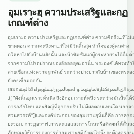
อุมเราะฮฺ ความประเสริฐและกฏ
เกณฑ์ต่าง
อุมเราะฮฺ ความประเสริฐและกฏเกณฑ์ต่าง ความคิดถึง...ที่ไม่
ขาดตอน ความคะนึงหา...ที่ไม่มีวันสิ้นสุด หัวใจของผู้คนต่าง
ถวิลหาไปยังบ้านหลังนั้น และน้ําซัมซัมแก่ผู้กระหายจะได้ดื่มด่ํ
จากความโปรดปราณของอัลลอฮฺตะอานั้น พระองค์ได้ทรงทําใ
สายเชือกแห่งความผูกพันธ์ ระหว่างปวงบ่าวกับบ้านของพระอง
ยังคงเชื่อมต่อกัน
เสมอفالعمرةالىالعمرةكفارةلمابينهما.والحجالمبرورليسلهجزاءالاالجنة
.(( "ดังนั้นอุมเราะห์หนึ่ง ถึงอีกอุมเราะห์หนึ่ง ระหว่างมันนั้นได้ร
การอภัยโทษ และฮัจญ์ที่ถูกตอบรับ ไม่มีผลตอบแทนใด นอกจ
สวนสวรรค์"))และองค์ประกอบของอุมเราะฮฺนั่นก็คือ การครองเ
ยะรอม, การฏอวาฟ ,การสะแอและการโกนหรือตัดผมให้สั้นล
ลักษณะวิธีการของการทําอุมเราะฮฺมีดังต่อไปนี้• จะต้องครองเอ