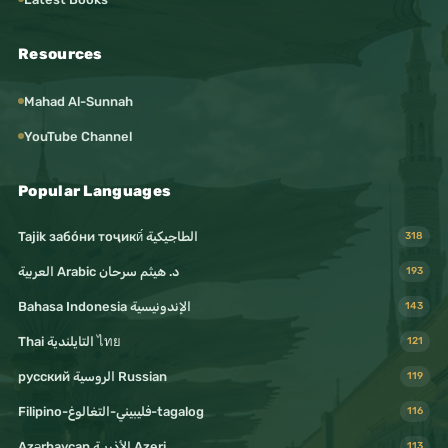
Resources
Mahad Al-Sunnah
YouTube Channel
Popular Languages
Tajik забо́ни тоҷикӣ́ الطاجيكية
318
د. هيثم سرحان Arabic العربية
193
Bahasa Indonesia الإندونيسية
143
Thai التايلندية ไทย
121
русский الروسية Russian
119
Filipino-فليبيني-التغالوغ-tagalog
116
Azərbaycan الأذريـة Azeri
113