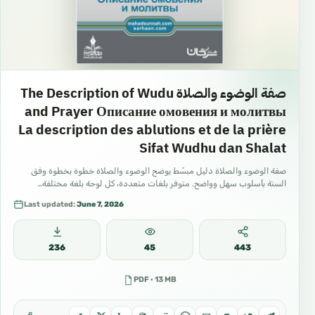
صفة الوضوء والصلاة The Description of Wudu
and Prayer Описание омовения и молитвы
La description des ablutions et de la prière
Sifat Wudhu dan Shalat
صفة الوضوء والصلاة دليل مبسّط يوضح الوضوء والصلاة خطوة بخطوة وفق
السنة بأسلوب سهل وواضح. متوفر بلغات متعددة، كل لوحة بلغة مختلفة…
Last updated:
June 7, 2026
236
45
443
PDF · 13 MB