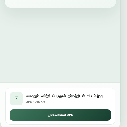
ஸகாதுல்-ஃபித்ரி-பெருநாள்-தர்மத்தி-ன்-சட்டம்.jpg
JPG · 215 KB
Download JPG