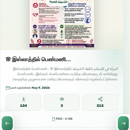
Tamil التاميلية தமிழ்
🌸 இஸ்லாத்தில் பெண்மணி…
المرأة في الإسلام باللغة التاميلية இஸ்லாத்தில் பெண்மணி… 🌸 இஸ்லாத்தில்
பெண்மணி… இஸ்லாம் பெண்மணியை உயர்ந்த மரியாதையுடன் காக்கிறது.
அவளுக்கு முழுமையான மனித மரியாதையும் உரிமையும் வழங்கப்பட்டுள்ளன.
அதேவேளை,…
Last updated:
May 9, 2026
124
3
212
PNG · 4 MB