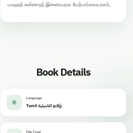
மஃஹத் சுன்னாஹ் இணையதள மேற்பார்வையாளர்.
Book Details
Language
Tamil التاميلية தமிழ்
File Type