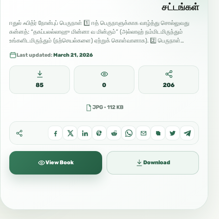
சட்டங்கள்
ஈதுல் ஃபித்ர் நோன்புப் பெருநாள் 1️⃣ ஈத் பெருநாளுக்காக வாழ்த்து சொல்லுவது
சுன்னத்: “தகப்பலல்லாஹு மின்னா வ மின்கும்” (அல்லாஹ் நம்மிடமிருந்தும்
உங்களிடமிருந்தும் (நற்செயல்களை) ஏற்றுக் கொள்வானாக). 2️⃣ பெருநாள்…
Last updated:
March 21, 2026
85
0
206
JPG · 112 KB
View Book
Download