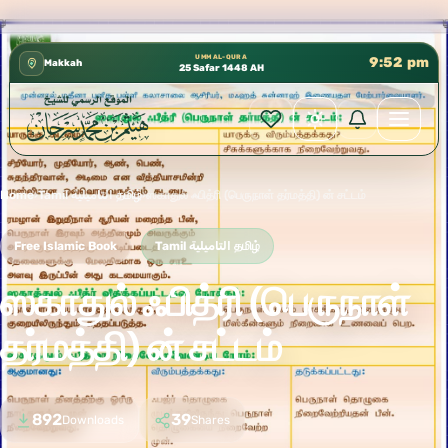
كتب الشيخ هيثم سرحان حفظه الله متوفرة مجانًا في المسجد 
✦
UMM AL-QURA
9:52 pm
Makkah
25 Safar 1448 AH
Home
›
Tamil التاميلية தமிழ்
›
ஸகாதுல் ஃபித்ரி (பெருநாள் தர்மத்தி) ன் சட்டம்
Free Islamic Book
Tamil التاميلية தமிழ்
ஸகாதுல் ஃபித்ரி (பெருநாள்
தர்மத்தி) ன் சட்டம்
892
39
Downloads
Shares