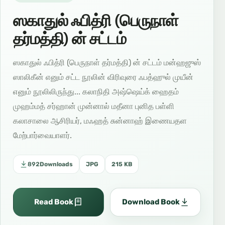
ஸகாதுல் ஃபித்ரி (பெருநாள்
தர்மத்தி) ன் சட்டம்
ஸகாதுல் ஃபித்ரி (பெருநாள் தர்மத்தி) ன் சட்டம் மன்ஹஜுஸ்
ஸாலிகீன் எனும் சட்ட நூலின் விரிவுரை ஃபத்ஹுல் முயீன்
எனும் நூலிலிருந்து... கலாநிதி அஷ்ஷெய்க் ஹைதம்
முஹம்மத் சர்ஹான் முன்னால் மதீனா புனித பள்ளி
கலாசாலை ஆசிரியர், மஃஹத் சுன்னாஹ் இணையதள
மேற்பார்வையாளர்.
892
Downloads
JPG
215 KB
Read Book
Download Book