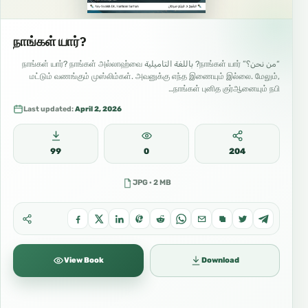
நாங்கள் யார்?
“من نحن؟” நாங்கள் யார்? باللغة التاميلية நாங்கள் யார்? நாங்கள் அல்லாஹ்வை
மட்டும் வணங்கும் முஸ்லிம்கள். அவனுக்கு எந்த இணையும் இல்லை. மேலும்,
நாங்கள் புனித குர்ஆனையும் நபி…
Last updated:
April 2, 2026
99
0
204
JPG · 2 MB
View Book
Download