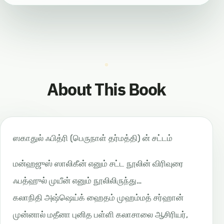
About This Book
ஸகாதுல் ஃபித்ரி (பெருநாள் தர்மத்தி) ன் சட்டம்
மன்ஹஜுஸ் ஸாலிகீன் எனும் சட்ட நூலின் விரிவுரை
ஃபத்ஹுல் முயீன் எனும் நூலிலிருந்து…
கலாநிதி அஷ்ஷெய்க் ஹைதம் முஹம்மத் சர்ஹான்
முன்னால் மதீனா புனித பள்ளி கலாசாலை ஆசிரியர்,