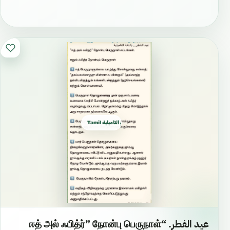
Tamil التاميلية தமிழ்
عيد الفطر. “ஈத் அல் ஃபித்ர்” நோன்பு பெருநாள்