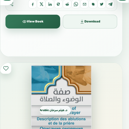
View Book
Download
د. هيثم سرحان Arabic العربية