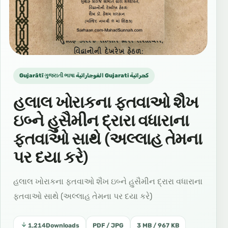
Gujarātī ગુજરાતી ભાષા الغوجاراتية Gujarati كجراتية
હલાલ ખોરાકના ફતવાઓ શૈખ
ઇબ્ને હુસૈમીન દ્રારા વધારાના
ફતવાઓ સાથે (અલ્લાહ તેમના
પર દયા કરે)
હલાલ ખોરાકના ફતવાઓ શૈખ ઇબ્ને હુસૈમીન દ્રારા વધારાના
ફતવાઓ સાથે (અલ્લાહ તેમના પર દયા કરે)
1,214
Downloads
PDF / JPG
3 MB / 967 KB