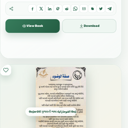
View Book
Download
Gujarātī ગુજરાતી ભાષા الغوجاراتية Gujarati كجراتية