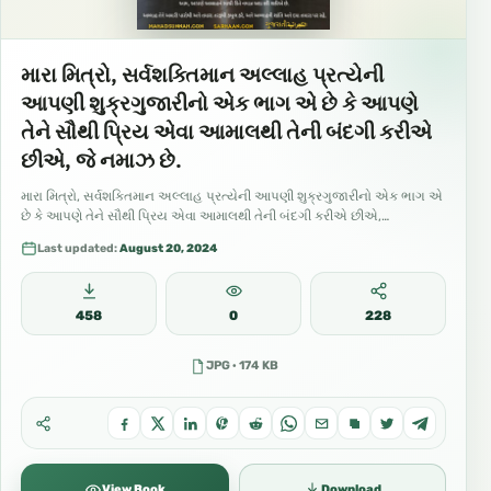
મારા મિત્રો, સર્વશક્તિમાન અલ્લાહ પ્રત્યેની
આપણી શુક્રગુજારીનો એક ભાગ એ છે કે આપણે
તેને સૌથી પ્રિય એવા આમાલથી તેની બંદગી કરીએ
છીએ, જે નમાઝ છે.
મારા મિત્રો, સર્વશક્તિમાન અલ્લાહ પ્રત્યેની આપણી શુક્રગુજારીનો એક ભાગ એ
છે કે આપણે તેને સૌથી પ્રિય એવા આમાલથી તેની બંદગી કરીએ છીએ,…
Last updated:
August 20, 2024
458
0
228
JPG · 174 KB
View Book
Download