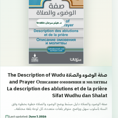
د. هيثم سرحان Arabic العربية
صفة الوضوء والصلاة The Description of Wudu
and Prayer Описание омовения и молитвы
La description des ablutions et de la prière
Sifat Wudhu dan Shalat
صفة الوضوء والصلاة دليل مبسّط يوضح الوضوء والصلاة خطوة بخطوة وفق
السنة بأسلوب سهل وواضح. متوفر بلغات متعددة، كل لوحة بلغة مختلفة…
Last updated:
June 7, 2026