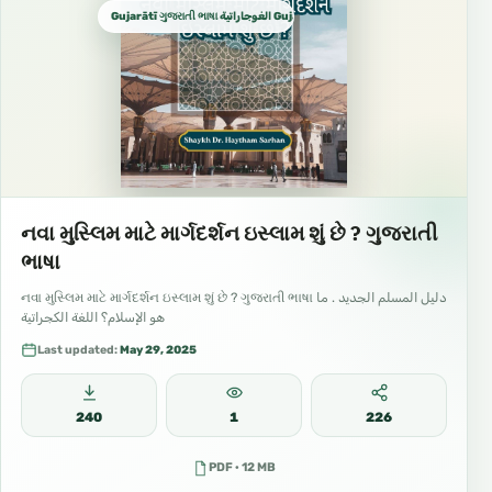
Gujarātī ગુજરાતી ભાષા الغوجاراتية Gujarati كجراتية
નવા મુસ્લિમ માટે માર્ગદર્શન ઇસ્લામ શું છે ? ગુજરાતી
ભાષા
નવા મુસ્લિમ માટે માર્ગદર્શન ઇસ્લામ શું છે ? ગુજરાતી ભાષા دليل المسلم الجديد . ما
هو الإسلام؟ اللغة الكجراتية
Last updated:
May 29, 2025
240
1
226
PDF · 12 MB