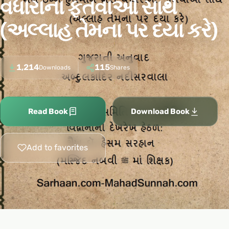
વધારાના ફતવાઓ સાથે
(અલ્લાહ તેમના પર દયા કરે)
1,214
115
Downloads
Shares
Read Book
Download Book
Add to favorites