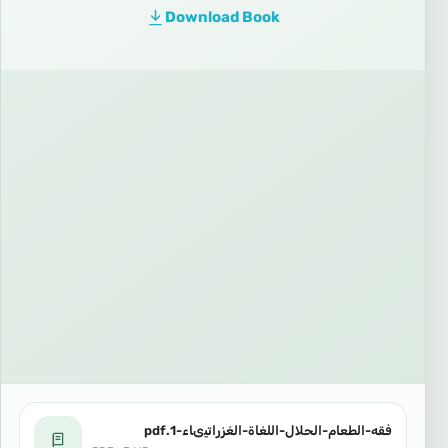
Download Book
فقه-الطعام-الحلال-اللغاة-الغزراتيىاء-1.pdf