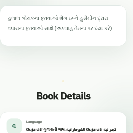
હલાલ ખોરાકના ફતવાઓ શૈખ ઇબ્ને હુસૈમીન દ્રારા
વધારાના ફતવાઓ સાથે (અલ્લાહ તેમના પર દયા કરે)
Book Details
Language
Gujarātī ગુજરાતી ભાષા الغوجاراتية Gujarati كجراتية