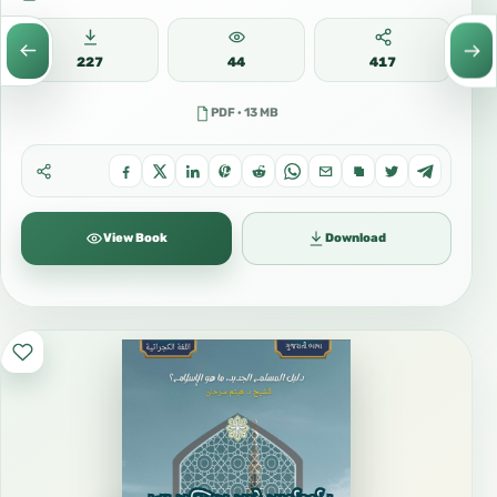
227
44
417
PDF · 13 MB
View Book
Download