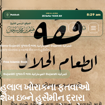
كتب الشيخ هيثم سرحان حفظه الله متوفرة مجانًا في المسجد ال
✦
UMM AL-QURA
8:29 am
Makkah
25 Safar 1448 AH
Home
›
Gujarātī ગુજરાતી ભાષા الغوجاراتية Gujarati كجراتية
›
હલાલ ખોરાકના ફતવાઓ શૈખ ઇબ્ને હુસૈમીન દ્રારા વધારાના ફતવાઓ સાથે (અલ્લાહ તેમના પર દયા કરે)
Free Islamic Book
Gujarātī ગુજરાતી ભાષા الغوجاراتية Gujarati كجراتية
હલાલ ખોરાકના ફતવાઓ
શૈખ ઇબ્ને હુસૈમીન દ્રારા