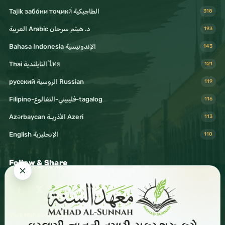
Tajik забо́ни тоҷикӣ́ الطاجيكية
318
د. هيثم سرحان Arabic العربية
193
Bahasa Indonesia الإندونيسية
143
Thai التايلندية ไทย
121
русский الروسية Russian
119
Filipino-فليبيني-التغالوغ-tagalog
116
Azərbaycan الأذريـة Azeri
113
English الإنجليزية
110
Follow & Share
Visit Mahad Sunnah