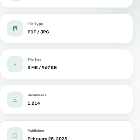
File Type
PDF / JPG
File Size
3 MB / 967 KB
Downloads
1,214
Published
February 25, 2023