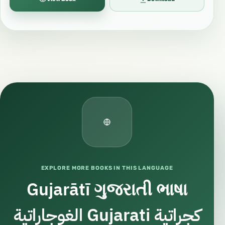
EXPLORE MORE BOOKS IN THIS LANGUAGE
Gujarātī ગુજરાતી ભાષા
الغوجاراتية Gujarati كجراتية