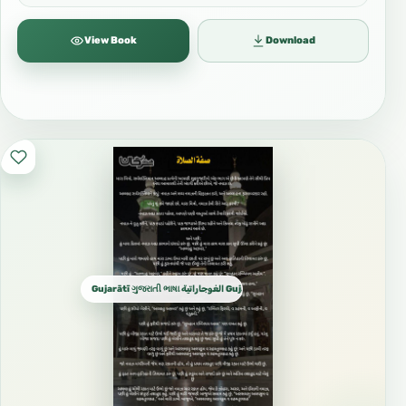
View Book
Download
Gujarātī ગુજરાતી ભાષા الغوجاراتية Gujarati كجراتية