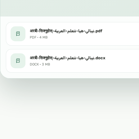
अरबी-सिक्नुहोस्-نيبالي-هيا-نتعلم-العربية.pdf
PDF · 4 MB
अरबी-सिक्नुहोस्-نيبالي-هيا-نتعلم-العربية.docx
DOCX · 3 MB