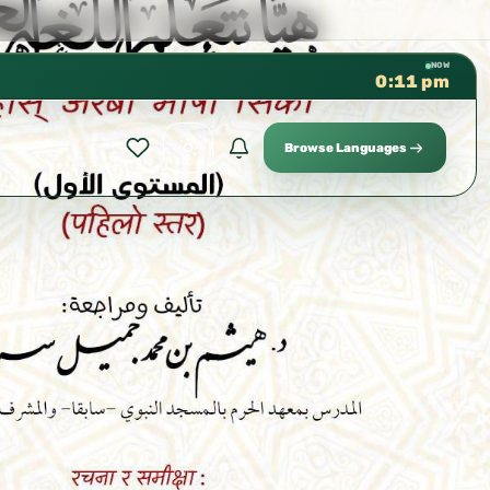
كتب الشيخ هيثم سرحان حفظه الله م
✦
NOW
0:11 pm
Browse Languages