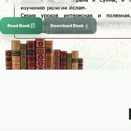
2,140
46
Downloads
Shares
Add to fa
Read Book
Download Book