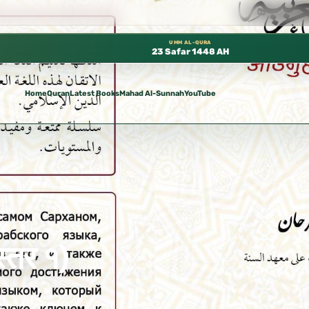
توفرة مجانًا في المسجد النبوي، 📍 باب ٣٧ (باب مكة) – الطابق الثالث 📍 إدارة الشؤون العلمية بالحسبة 📚 متوفرة بجميع اللغات
UMM AL-QURA
23 Safar 1448 AH
Home
Quran
Latest Books
Mahad Al-Sunnah
YouTube
स्तर १)