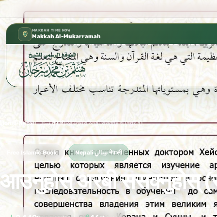
كتب الشيخ هيثم سرحان حفظه الله متوفرة 
✦
MAKKAH TIME NOW
Makkah Al-Mukarramah
Home
›
Nepali نيبالي नेपाली
›
आउनुहोस् अरबी ससक्नुहोस् (स्तर १)
Free Islamic Book
Nepali نيبالي नेपाली
आउनुहोस् अरबी ससक्नुहोस् (