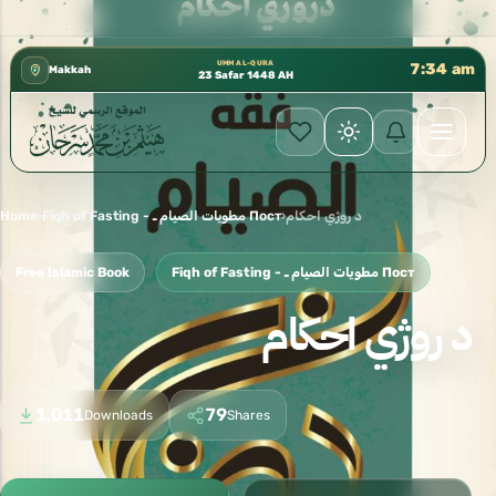
 إدارة الشؤون العلمية بالحسبة 📚 متوفرة بجميع اللغات
✦
UMM AL-QURA
7:34 am
Makkah
23 Safar 1448 AH
Home
›
Fiqh of Fasting - مطويات الصيام ـ Пост
›
د روژي احكام
Free Islamic Book
Fiqh of Fasting - مطويات الصيام ـ Пост
د روژي احكام
1,011
79
Downloads
Shares