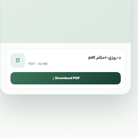
د-روژي-احكام.pdf
PDF · 10 MB
Download PDF