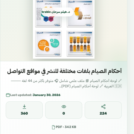
د. هيثم سرحان Arabic العربية
أحكام الصيام بلغات مختلفة للنشر في موافع التواصل
🔗 لوحة أحكام الصيام 📘 ملف علمي شامل 🎧 متوفر بأكثر من 44 لغة ⸻
🇸🇦 العربية 🔗 لوحة أحكام الصيام (PDF)…
Last updated:
January 30, 2026
360
0
224
PDF · 342 KB