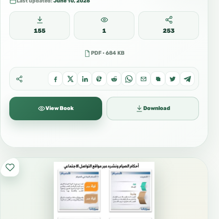
Last updated:
June 10, 2026
155
1
253
PDF · 684 KB
View Book
Download