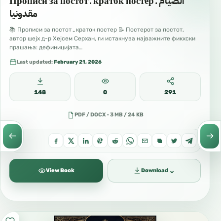
Прописи за постот ـ краток постер الصيام ـ
مقدونيا
📚 Прописи за постот ـ краток постер 📝 Постерот за постот,
автор шејх д-р Хејсем Серхан, ги истакнува најважните фикхски
прашања: дефиницијата…
Last updated:
February 21, 2026
148
0
291
PDF / DOCX · 3 MB / 24 KB
⌄
View Book
Download