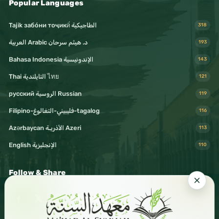
Popular Languages
Tajik забо́ни тоҷикӣ́ الطاجيكية
318
د. هيثم سرحان Arabic العربية
193
Bahasa Indonesia الإندونيسية
143
Thai التايلندية ไทย
121
русский الروسية Russian
119
Filipino-فليبيني-التغالوغ-tagalog
116
Azərbaycan الأذريـة Azeri
113
English الإنجليزية
110
Follow & Share