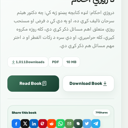
دروژي احکام: لنډه کتابچه پښتو ژبه کي: چه دکتور هیثم
سرحان تالیف کړي ده، او په دي کي د فرض او مستحب
روژي متعلق اهم مسائل ذکر کړي دي، کله روژه مکروه
کیږي، کله حرامیږي، او دي سره د زکات الفطر او د اختر
مهم مسائل هم ذکر کړي دي.
1,011
Downloads
PDF
10 MB
Read Book
Download Book
Share this book
79
Shares