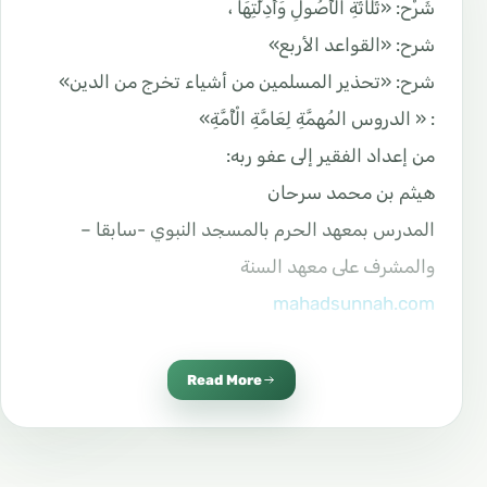
شَرْح: «ثَلَاثَةِ الْأُصُولِ وَأَدِلَّتِهَا ،
شرح: «القواعد الأربع»
شرح: «تحذير المسلمين من أشياء تخرج من الدين»
: « الدروس المُهمَّةِ لِعَامَّةِ الْأُمَّةِ»
من إعداد الفقير إلى عفو ربه:
هيثم بن محمد سرحان
المدرس بمعهد الحرم بالمسجد النبوي -سابقا –
والمشرف على معهد السنة
mahadsunnah.com
sarhaan.com
غفر الله له ولوالديه ولمن أعانه على إخراج هذا الكتاب
Read More
` أبو جهلٍ رأسُ الكُفرِ كان