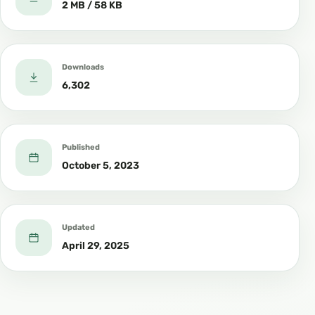
2 MB / 58 KB
التَّوحيدِ؛ كما أنَّ الصَّلاة لا
£
£
تُسمَّى صلاةً إلَّا مع الطَّهارةِ.
Downloads
6,302
` الحِكمةُ من خَلق الجنِّ
والإنس كالحِكمةِ من خَلقِ
£
£
الحيواناتِ فلا فرقَ.
Published
October 5, 2023
` الطَّالبُ لا يتركُ علمًا حتَّى
£
£
يُتقنَه.
Updated
April 29, 2025
` إذا حُزتَ كتابًا فلا تُدخِلْه في
مكتبتك إلَّا بعد أن تمُرَّ عليه
£
£
جردًا، أو قراءةً لمُقدِّمتِه،