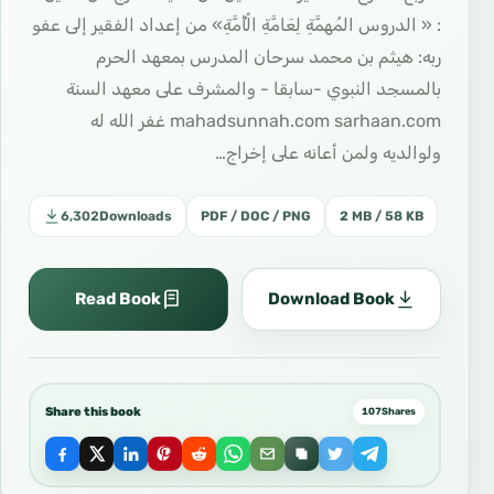
: « الدروس المُهمَّةِ لِعَامَّةِ الْأُمَّةِ» من إعداد الفقير إلى عفو
ربه: هيثم بن محمد سرحان المدرس بمعهد الحرم
بالمسجد النبوي -سابقا - والمشرف على معهد السنة
mahadsunnah.com sarhaan.com غفر الله له
ولوالديه ولمن أعانه على إخراج…
6,302
Downloads
PDF / DOC / PNG
2 MB / 58 KB
Read Book
Download Book
Share this book
107
Shares