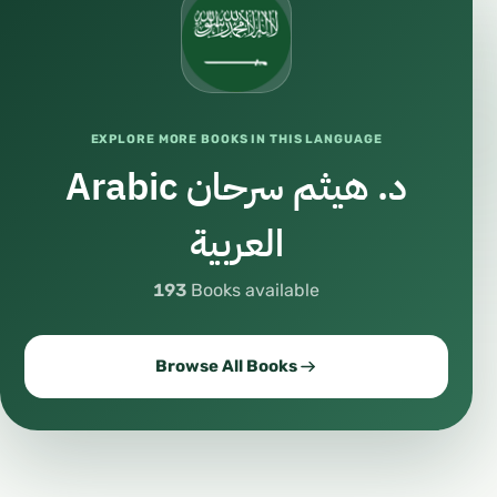
` الإيمانُ باليوم الآخر يتضمَّنُ
الإيمانَ بكلِّ ما يكون بعد
£
£
الموتِ.
EXPLORE MORE BOOKS IN THIS LANGUAGE
د. هيثم سرحان Arabic
` الاحتجاجُ بالقدرِ في ترك ما
العربية
أمر اللهُ به، أو فعل ما نهى اللهُ
£
£
عنه.
193
Books available
` يصحُّ الاحتجاجُ بالقضاءِ
Browse All Books
£
£
والقدر في ترك ما أمر اللهُ به.
` لا يصحُّ الاحتجاجُ بالقضاء
£
£