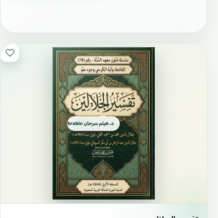
` المُنفرِدُ بالرُّبوبيَّةِ لابُدَّ أن
£
£
يُفرَدَ بالألوهيَّةِ.
` الأدلَّةُ ترُدُّ على من يُنكِرُ
توحيدَ الأُلوهيَّةِ بإقرارِه بتوحيدِ
£
£
الرُّبوبيَّةِ.
د. هيثم سرحان Arabic العربية
` المَأمورُ به إقامُ الصَّلاة لا
الصَّلاةُ فقط، أي: يأتي بالصَّلاة
تامَّةً بشروطها، وأركانِها،
£
£
وواجباتِها، ومُكمِّلاتِها، وتنتفي
عنه الموانع (مُبطلاتُ الصَّلاة).