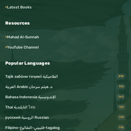
Latest Books
` عُرِج بنبيِّنا محمَّدٍ ﷺ من مكَّة
إلى بيتِ المَقدسِ، ثمَّ أُسرِيَ به
£
£
Resources
إلى السَّماء السَّابعة.
Mahad Al-Sunnah
YouTube Channel
` عادةُ المُؤلِّف $ الإجمالُ ثمَّ
التَّفصيلُ، كما في المسائل
Popular Languages
£
£
الأربع ذكر الأصول الثَّلاثةَ
Tajik забо́ни тоҷикӣ́ الطاجيكية
318
إجمالًا ولم يُفصِّل فيها.
د. هيثم سرحان Arabic العربية
193
Bahasa Indonesia الإندونيسية
143
Thai التايلندية ไทย
121
русский الروسية Russian
119
اختر الجوابَ الصَّحيح فيما يلي:
Filipino-فليبيني-التغالوغ-tagalog
116