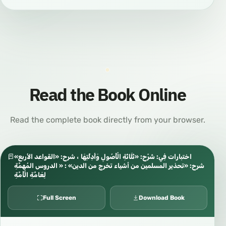
Read the Book Online
Read the complete book directly from your browser.
اختبارات فِي: شَرْح: «ثَلَاثَةِ الْأُصُولِ وَأَدِلَّتِهَا ، شرح: «القواعد الأربع»
شرح: «تحذير المسلمين من أشياء تخرج من الدين» : « الدروس المُهمَّةِ
لِعَامَّةِ الْأُمَّةِ
Full Screen
Download Book