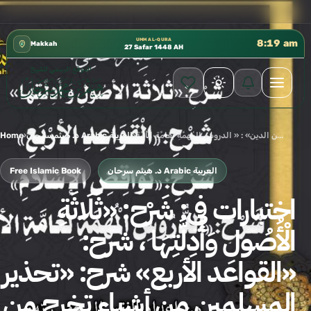
 إدارة الشؤون العلمية بالحسبة 📚 متوفرة بجميع اللغات
✦
UMM AL-QURA
8:19 am
Makkah
27 Safar 1448 AH
Home
›
د. هيثم سرحان Arabic العربية
›
اختبارات فِي: شَرْح: «ثَلَاثَةِ الْأُصُولِ وَأَدِلَّتِهَا ، شرح: «القواعد الأربع» شرح: «تحذير المسلمين من أشياء تخرج من الدين» : « الدروس المُهمَّةِ لِعَامَّةِ الْأُمَّةِ
Free Islamic Book
د. هيثم سرحان Arabic العربية
اختبارات فِي: شَرْح: «ثَلَاثَةِ
الْأُصُولِ وَأَدِلَّتِهَا ، شرح:
«القواعد الأربع» شرح: «تحذير
المسلمين من أشياء تخرج من