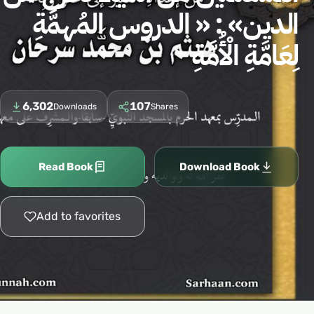
الدين» : « الدروس المُهمَّةِ
لِعَامَّةِ الْأُمَّةِ
6,302
107
Downloads
Shares
Read Book
Download Book
Add to favorites