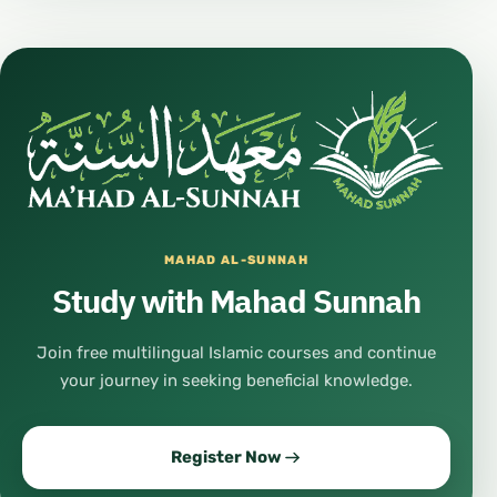
والقدر عند المَصائبِ.
` أقامَ اللهُ ۵ الحُجَّةَ على العبادِ
بأن بيَّن طريقَ الخيرِ، وأمرَهم
£
£
به، وأقدرَهم على فعلِه،
ووعدهم بالجزاء الحسنِ.
MAHAD AL-SUNNAH
` أمر الشَّارعُ بالعمل ونهى عن
Study with Mahad Sunnah
£
£
الاتِّكال على القدرِ.
Join free multilingual Islamic courses and continue
your journey in seeking beneficial knowledge.
` الواجبُ على العباد إحسانُ
الظَّنِّ في الله ۵، وسلوكُ طريقِ
£
£
Register Now
الجنَّةِ، والبُعدُ عن طريق النَّارِ.