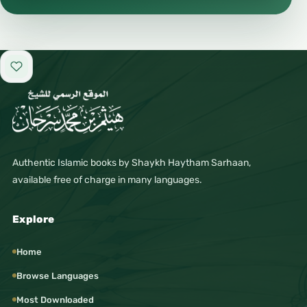
` لا يمكنُ لأحدٍ الوصولُ إلى
£
£
مَرتبةِ المُشاهدةِ إلَّا الأنبياءُ ۏ.
Add to favorites
` دينُ الإسلامِ يجمعُ المَراتبَ
الثَّلاثةَ، فأوَّلُها الإسلامُ،
£
£
وأوسطُها الإيمانُ، وأعلاها
Authentic Islamic books by Shaykh Haytham Sarhaan,
الإحسانُ.
available free of charge in many languages.
` سمَّى النَّبيُّ ﷺ جبريلَ ڠ
Explore
مُعلِّمًا مع أنَّه جاء في صورة
£
£
Home
مُتعلِّمٍ لظهور آدابِ الطَّلبِ
Browse Languages
عليه.
Most Downloaded