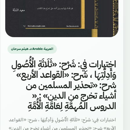
د. هيثم سرحان Arabic العربية
اختبارات فِي: شَرْح: «ثَلَاثَةِ الْأُصُولِ
وَأَدِلَّتِهَا ، شرح: «القواعد الأربع»
شرح: «تحذير المسلمين من
أشياء تخرج من الدين» : «
الدروس المُهمَّةِ لِعَامَّةِ الْأُمَّةِ
اختبارات فِي: شَرْح: «ثَلَاثَةِ الْأُصُولِ وَأَدِلَّتِهَا ، شرح: «القواعد
الأربع» شرح: «تحذير المسلمين من أشياء تخرج من الدين»