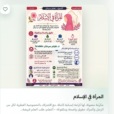
` يجبُ صيام شهرِ رمضانَ على
كلِّ مُسلمٍ بالغٍ عاقلٍ مُستطيعٍ
£
£
مُستوطِنٍ، وتزيدُ المرأة الخُلُوَّ
من الحيض والنِّفاس.
د. هيثم سرحان Arabic العربية
` القلبُ ليس له عملٌ.
£
£
` الإيمانُ يزيدُ وينقُصُ.
£
£
` العقلُ الصَّحيحُ السَّليمُ لا
المرأة في الإسلام
يُخالِفُ النَّقلَ الصَّحيحَ، وإن
£
£
مكرّمة مصونة، لها كرامة إنسانية كاملة، مع الاعتراف بالخصوصية الفطرية لكل من
خالفَ العقلُ النَّقلَ دلَّ على
الرجل والمرأة. حقوق واضحة ومكفولة: • التعلم: طلب العلم فريضة…