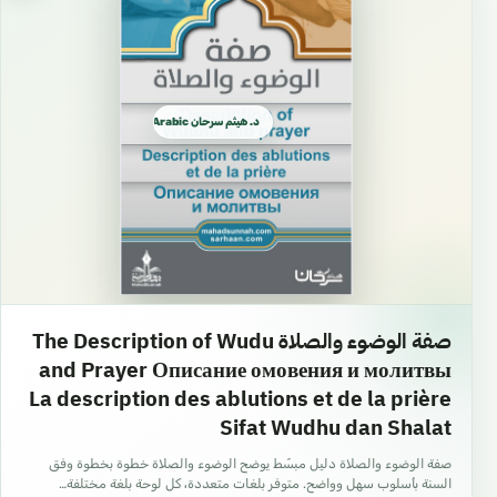
مُسلمًا.
` الرُّكن الأوَّلُ (الإيمانُ بالله)
£
£
د. هيثم سرحان Arabic العربية
هو أعظم الأركانِ.
` الواجبُ على الثَّقلين اتِّباعُ
£
£
القرآنِ، وتحكيمُه، والعملُ به.
` النُّبوَّةُ تفضُّلٌ، واختيارٌ،
صفة الوضوء والصلاة The Description of Wudu
£
£
واصطفاءٌ من الله تعالى.
and Prayer Описание омовения и молитвы
La description des ablutions et de la prière
Sifat Wudhu dan Shalat
` يجبُ الإيمانُ بأنَّ الأنبياءَ
صفة الوضوء والصلاة دليل مبسّط يوضح الوضوء والصلاة خطوة بخطوة وفق
كلَّهم صادقون، هداةٌ، مُهتَدونَ،
£
£
السنة بأسلوب سهل وواضح. متوفر بلغات متعددة، كل لوحة بلغة مختلفة…