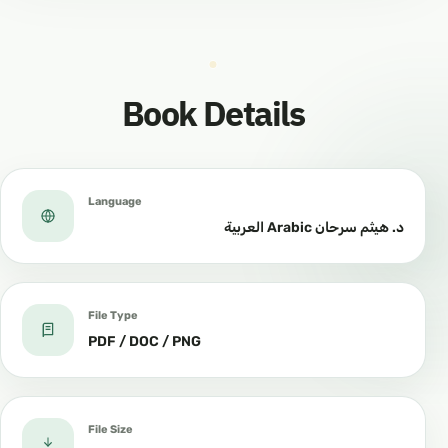
يعرف ما هو التَّوحيدُ، وأبى أن
£
£
يدخُلَ فيه، وهناك من لا يعرف
شيئًا عن التَّوحيدِ!
Book Details
` ذِكرُ فضل التَّوحيدِ يعني أنَّ
£
£
التَّوحيدَ ليس بواجبٍ.
Language
د. هيثم سرحان Arabic العربية
` من عجزَ لجهلِه أو عُجمَتِه عن
مَعرفةِ التَّوحيدِ فلابُدَّ أن يعتقد
بقلبِه، ويقولَ بلسانِه حسبَ
£
£
File Type
PDF / DOC / PNG
طاقتِه، بعد أن تُفسَّر له
الشَّهادتان.
File Size
` العبادةُ لا تُسمَّى عبادةً إلَّا مع