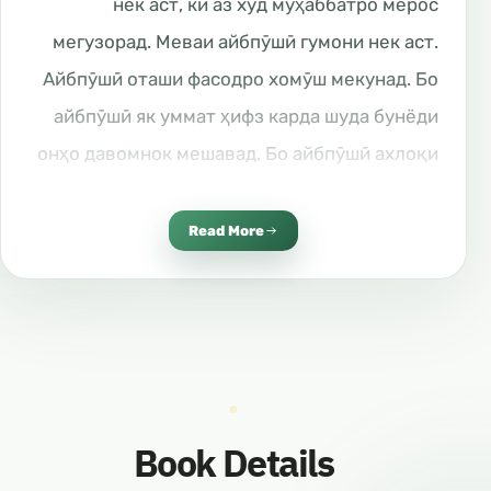
нек аст, ки аз худ муҳаббатро мерос
мегузорад. Меваи айбпӯшӣ гумони нек аст.
Айбпӯшӣ оташи фасодро хомӯш мекунад. Бо
айбпӯшӣ як уммат ҳифз карда шуда бунёди
онҳо давомнок мешавад. Бо айбпӯшӣ ахлоқи
неки инсон қоим ёфта боқӣ мемонад. Ба
шахси мусалмон воҷиб аст, ки айби ҳама
Read More
мардумро бипӯшад ва гуноҳу бадиҳои онҳоро
фош нагардонад. Инчунин ба инсон воҷиб
аст, ки айби худро бипӯшонад, агарчанде он
гуноҳ ё хатое бошад. Паёмбар ﷺ фармуданд:
“Ҳама афроди уммати ман бахшида
Book Details
мешаванд, магар касоне ки гуноҳашонро
ошкор мекунанд. Ва яке аз тасдиқи ошкор