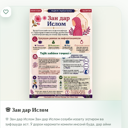
машҳур ҷоиз нест. Пас он қавме, ки айби
худро дониста ислоҳ намешаванд, Аллоҳ аз
онҳо розӣ намегардад.
اللغة الطاجيكية
Забони Тоҷикӣ
Tajik забо́ни тоҷикӣ́ الطاجيكية
🌸 Зан дар Ислом
🌸 Зан дар Ислом Зан дар Ислом соҳиби иззату эҳтиром ва
ҳифзшуда аст. Ӯ дорои каромати комили инсонӣ буда, дар айни