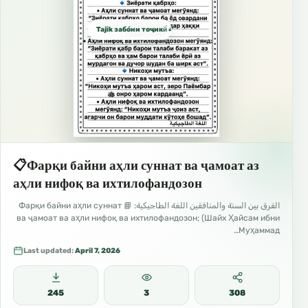
Tajik забо́ни тоҷикӣ́ الطاجيكية
📋Фарқи байни аҳли суннат ва ҷамоат аз
аҳли нифоқ ва ихтилофандозон
الفرق بين السنة والمنافقين اللغة الطاجيكية: 📘 Фарқи байни аҳли суннат
ва ҷамоат ва аҳли нифоқ ва ихтилофандозон; (Шайх Ҳайсам ибни
Муҳаммад…
Last updated:
April 7, 2026
245
3
308