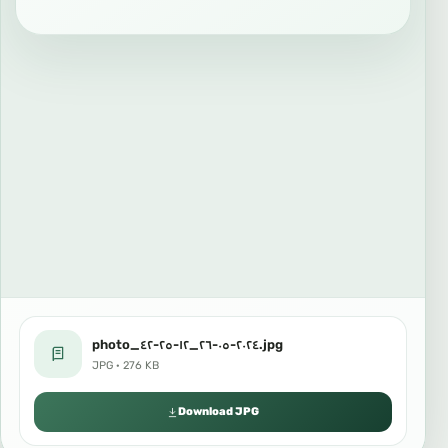
photo_٢٠٢٤-٠٥-٢٦_١٢-٢٥-٤٢.jpg
JPG · 276 KB
Download JPG