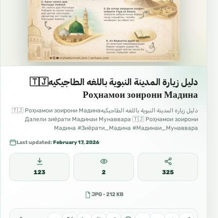
دليل زيارة المدينة النبوية باللغه الطاجيكيه🇹🇯
Роҳнамои зоирони Мадина
دليل زيارة المدينة النبوية باللغه الطاجيكيه🇹🇯 Роҳнамои зоирони Мадина
Далели зиёрати Мадинаи Мунаввара 🇹🇯 Роҳнамои зоирони
Мадина #Зиёрати_Мадина #Мадинаи_Мунаввара
#Роҳнамои_зоирон #Сафар_ба_Мадина #Одоби_зиёрат
Last updated:
February 17, 2026
123
2
325
JPG · 212 KB