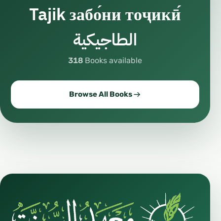
Tajik забо́ни тоҷикӣ́
الطاجيكية
318
Books available
Browse All Books