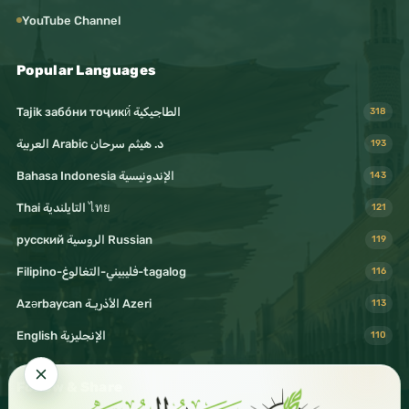
YouTube Channel
Popular Languages
Tajik забо́ни тоҷикӣ́ الطاجيكية
318
د. هيثم سرحان Arabic العربية
193
Bahasa Indonesia الإندونيسية
143
Thai التايلندية ไทย
121
русский الروسية Russian
119
Filipino-فليبيني-التغالوغ-tagalog
116
Azərbaycan الأذريـة Azeri
113
English الإنجليزية
110
Follow & Share