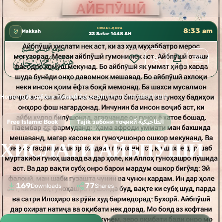
كتب الشيخ هيثم سرحان حفظه الله متوفرة مجانًا في المسجد ال
✦
UMM AL-QURA
8:33 am
Makkah
23 Safar 1448 AH
Home
›
Tajik забо́ни тоҷикӣ́ الطاجيكية
›
ХИСЛАТИ АЙБПӮШӢ
Free Islamic Book
Tajik забо́ни тоҷикӣ́ الطاجيكية
ХИСЛАТИ АЙБПӮШӢ
169
77
Downloads
Shares