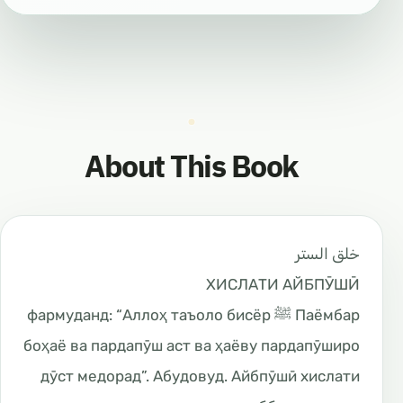
About This Book
خلق الستر
ХИСЛАТИ АЙБПӮШӢ
Паёмбар ﷺ фармуданд: “Аллоҳ таъоло бисёр
боҳаё ва пардапӯш аст ва ҳаёву пардапӯширо
дӯст медорад”. Абудовуд. Айбпӯшӣ хислати