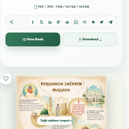
PDF / JPG · 1 MB / 147 KB / 140 KB
⌄
View Book
Download
Tajik забо́ни тоҷикӣ́ الطاجيكية