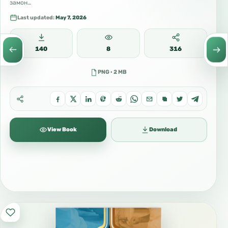
замон…
Last updated:
May 7, 2026
140
8
316
PNG · 2 MB
View Book
Download