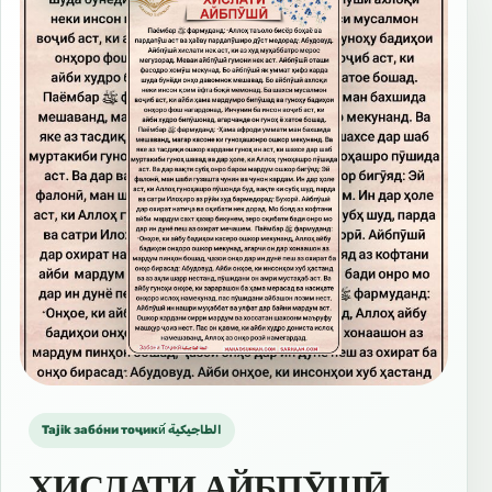
Tajik забо́ни тоҷикӣ́ الطاجيكية
ХИСЛАТИ АЙБПӮШӢ