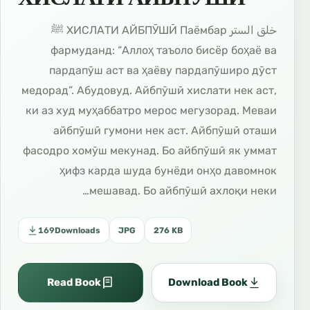
خلق الستر ХИСЛАТИ АЙБПӮШӢ Паёмбар ﷺ
фармуданд: “Аллоҳ таъоло бисёр боҳаё ва
пардапӯш аст ва ҳаёву пардапӯширо дӯст
медорад”. Абудовуд. Айбпӯшӣ хислати нек аст,
ки аз худ муҳаббатро мерос мегузорад. Меваи
айбпӯшӣ гумони нек аст. Айбпӯшӣ оташи
фасодро хомӯш мекунад. Бо айбпӯшӣ як уммат
ҳифз карда шуда бунёди онҳо давомнок
мешавад. Бо айбпӯшӣ ахлоқи неки…
169
Downloads
JPG
276 KB
Read Book
Download Book