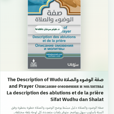
د. هيثم سرحان Arabic العربية
صفة الوضوء والصلاة The Description of Wudu
and Prayer Описание омовения и молитвы
La description des ablutions et de la prière
Sifat Wudhu dan Shalat
صفة الوضوء والصلاة دليل مبسّط يوضح الوضوء والصلاة خطوة بخطوة وفق
السنة بأسلوب سهل وواضح. متوفر بلغات متعددة، كل لوحة بلغة مختلفة…