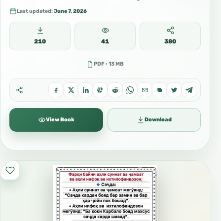
Last updated:
June 7, 2026
210
41
380
PDF · 13 MB
View Book
Download