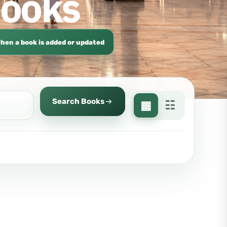
Books
hen a book is added or updated
Search Books
▦
☷