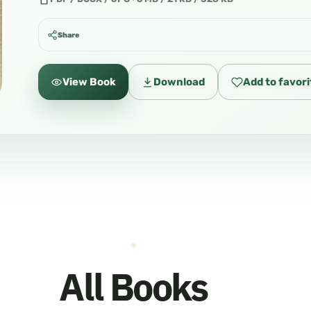
Share
View Book
Download
Add to favori
All Books