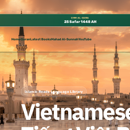
النبوي، 📍 باب ٣٧ (باب مكة) – الطابق الثالث 📍 إدارة الشؤون العلمية بالحسبة 📚 متوفرة بجميع اللغات
UMM AL-QURA
25 Safar 1448 AH
Home
Quran
Latest Books
Mahad Al-Sunnah
YouTube
Islamic Reads Language Library
Vietnamese فيتنامية