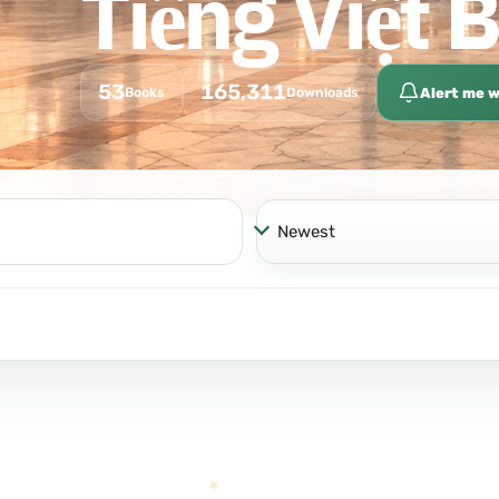
Tiếng Việt 
53
165,311
Alert me w
Books
Downloads
Sort