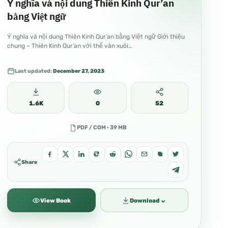
Ý nghĩa và nội dung Thiên Kinh Qur’an
bằng Việt ngữ
Ý nghĩa và nội dung Thiên Kinh Qur’an bằng Việt ngữ Giới thiệu
chung – Thiên Kinh Qur’an với thể văn xuôi…
Last updated:
December 27, 2023
1.6K
0
52
PDF / COM · 39 MB
Share
⌄
View Book
Download