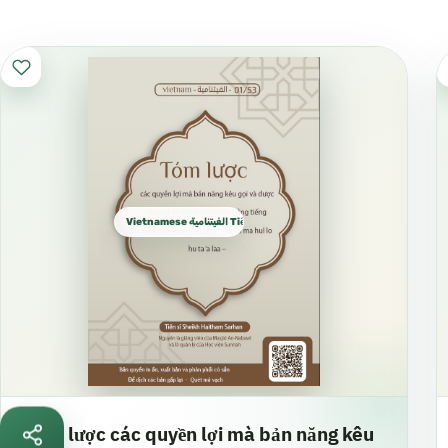
Vietnamese الفيتنامية Tiếng Việt
Tóm lược các quyền lợi mà bản năng kêu