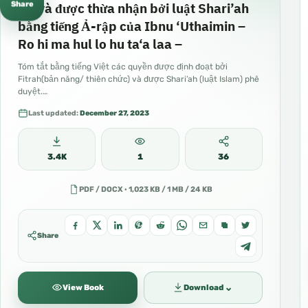
gọi và được thừa nhận bởi luật Shari’ah
Share
bằng tiếng Ả-rập của Ibnu ‘Uthaimin –
Ro hi ma hul lo hu ta‘a laa –
Tóm tắt bằng tiếng Việt các quyền được định đoạt bởi
Fitrah(bản năng/ thiên chức) và được Shari’ah (luật Islam) phê
duyệt.…
Last updated:
December 27, 2023
3.4K
1
36
PDF / DOCX · 1,023 KB / 1 MB / 24 KB
Share
⌄
View Book
Download