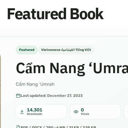
Featured Book
Featured
Vietnamese الفيتنامية Tiếng Việt
Cẩm Nang ‘Umr
Cẩm Nang ‘Umrah
Last updated:
December 27, 2023
14,301
0
Downloads
Views
PDF / DOCX / JPG · 6 MB / 21 KB / 328 KB