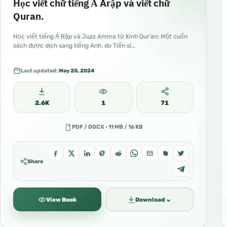
Học viết chữ tiếng Ả Arập và viết chữ
Quran.
Học viết tiếng Ả Rập và Juzz Amma từ Kinh Qur’an: Một cuốn
sách được dịch sang tiếng Anh, do Tiến sĩ…
Last updated:
May 20, 2024
2.6K
1
71
PDF / DOCX · 11 MB / 16 KB
Share
⌄
View Book
Download