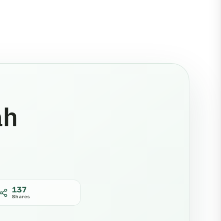
ah
137
Shares