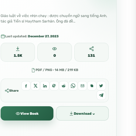
Giáo luật về việc nhịn chay : được chuyển ngữ sang tiếng Anh,
tác giả Tiến sĩ Haytham Sarhān. Ông đã đề…
Last updated:
December 27, 2023
1.5K
0
131
PDF / PNG · 14 MB / 219 KB
Share
⌄
View Book
Download