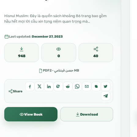
Hisnul Muslim: Đây là quyển sách khoảng 86 trang bao gồm
hầu hết mọi lời cầu xin tụng niệm quan trọng mà…
Last updated:
December 27, 2023
948
0
40
PDFحصن فيتنامي · 2 MB
Share
View Book
Download