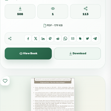
508
1
113
PDF · 179 KB
View Book
Download