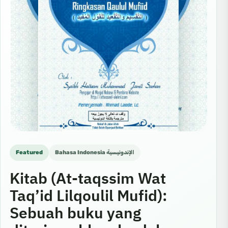
Featured
Bahasa Indonesia الإندونيسية
Kitab (At-taqssim Wat
Taq’id Lilqoulil Mufid):
Sebuah buku yang