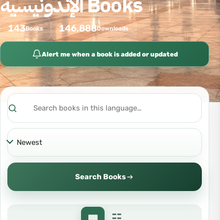
الإندونيسية Books
143
146,888
Books
Downloads
Alert me when a book is added or updated
Search
Sort
Search Books
▦
☷