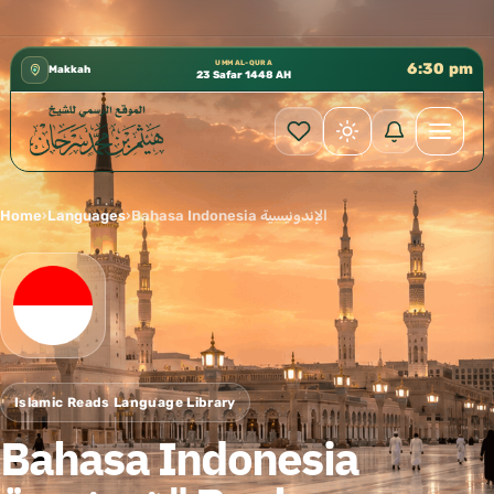
كتب الشيخ هيثم سرحان حفظه الله متوفرة مجانًا في المسجد النبوي، 📍 باب ٣٧ (باب مكة) – ال
✦
UMM AL-QURA
6:30 pm
Makkah
23 Safar 1448 AH
Home
›
Languages
›
Bahasa Indonesia الإندونيسية
Islamic Reads Language Library
Bahasa Indonesia