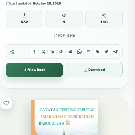
Last updated:
October 23, 2025
532
1
118
PDF · 6 MB
View Book
Download