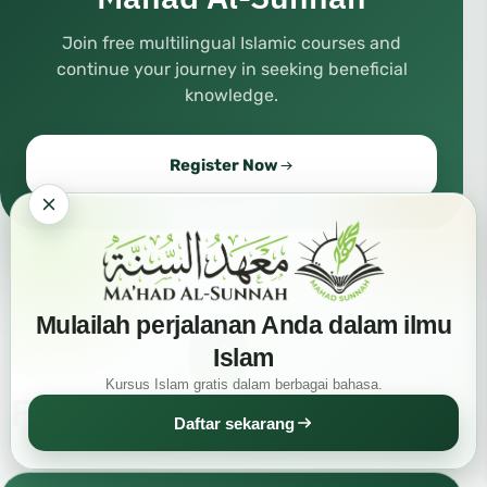
Join free multilingual Islamic courses and
continue your journey in seeking beneficial
knowledge.
Register Now
Mulailah perjalanan Anda dalam ilmu
Islam
Kursus Islam gratis dalam berbagai bahasa.
Frequently Asked Questions
Daftar sekarang