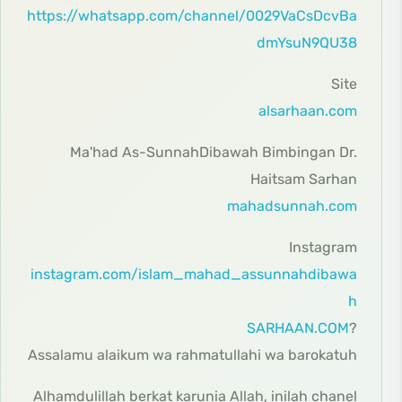
https://whatsapp.com/channel/0029VaCsDcvBa
dmYsuN9QU38
Site
alsarhaan.com
Ma'had As-SunnahDibawah Bimbingan Dr.
Haitsam Sarhan
mahadsunnah.com
Instagram
instagram.com/islam_mahad_assunnahdibawa
h
SARHAAN.COM
?
Assalamu alaikum wa rahmatullahi wa barokatuh
Alhamdulillah berkat karunia Allah, inilah chanel