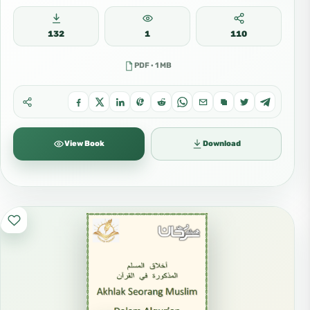
132
1
110
PDF · 1 MB
View Book
Download