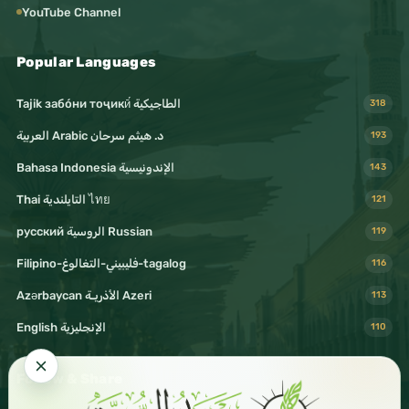
YouTube Channel
Popular Languages
Tajik забо́ни тоҷикӣ́ الطاجيكية
318
د. هيثم سرحان Arabic العربية
193
Bahasa Indonesia الإندونيسية
143
Thai التايلندية ไทย
121
русский الروسية Russian
119
Filipino-فليبيني-التغالوغ-tagalog
116
Azərbaycan الأذريـة Azeri
113
English الإنجليزية
110
Follow & Share