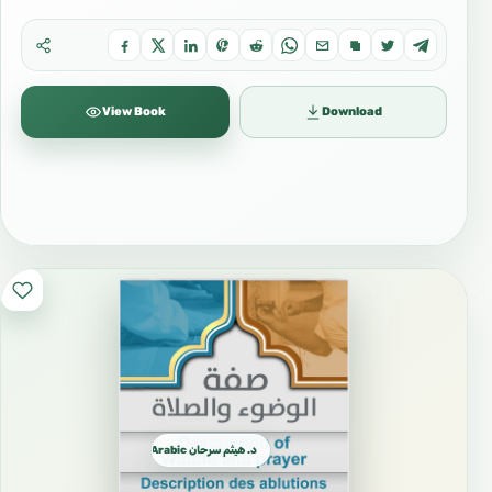
View Book
Download
د. هيثم سرحان Arabic العربية