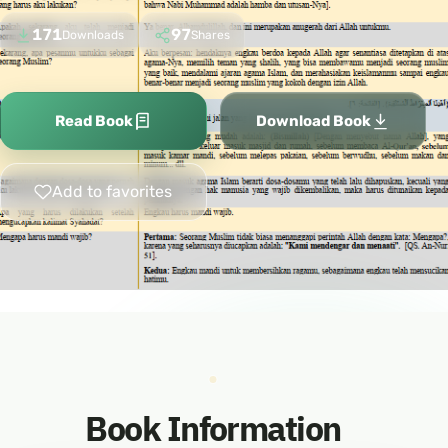
171
97
Downloads
Shares
Read Book
Download Book
Add to favorites
Book Information