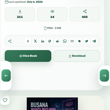
Last updated:
July 6, 2026
211
14
405
PNG · 3 MB
View Book
Download