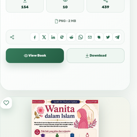
154
10
439
PNG · 2 MB
View Book
Download