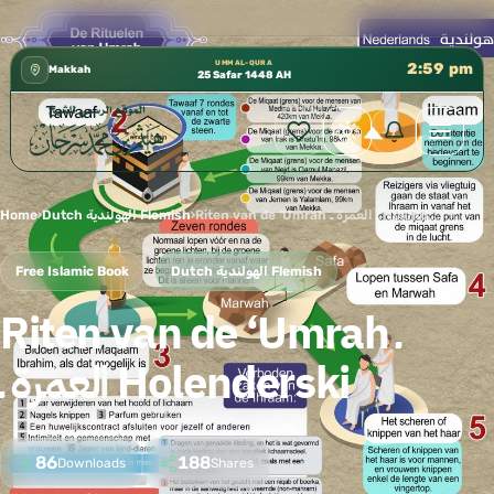
كتب الشيخ هيثم سرحان حفظه الله متوفرة مجانًا في المسجد النبوي، 📍 ب
✦
UMM AL-QURA
2:59 pm
Makkah
25 Safar 1448 AH
Home
›
Dutch الهولندية Flemish
›
Riten van de ‘Umrah ـ العمرة ـ Holenderski
Free Islamic Book
Dutch الهولندية Flemish
Riten van de ‘Umrah ـ
العمرة ـ Holenderski
86
188
Downloads
Shares