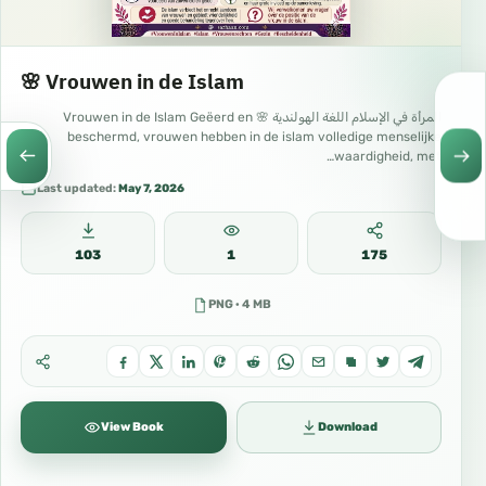
🌸 Vrouwen in de Islam
المرأة في الإسلام اللغة الهولندية 🌸 Vrouwen in de Islam Geëerd en
beschermd, vrouwen hebben in de islam volledige menselijke
waardigheid, met…
Last updated:
May 7, 2026
103
1
175
PNG · 4 MB
View Book
Download