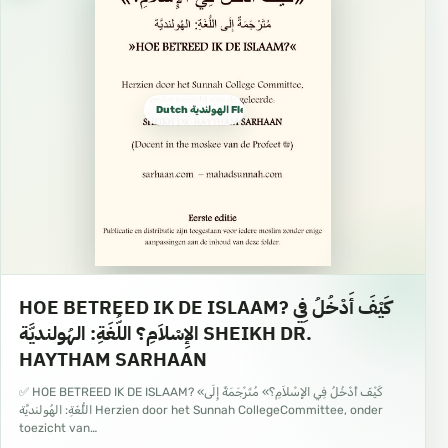
Dutch الهولندية Flemish
HOE BETREED IK DE ISLAAM? كَيْفَ أَدْخُلُ فِي
الإِسْلاَمِ؟ اللُّغَةِ: الهُولنديَّة SHEIKH DR.
HAYTHAM SARHAAN
✅ HOE BETREED IK DE ISLAAM? «كَيْفَ أَدْخُلُ فِي الإِسْلاَمِ؟» مُتَرْجَمَةٌ إِلَى
اللُّغَةِ: الهُولنديَّة Herzien door het Sunnah CollegeCommittee, onder
toezicht van…