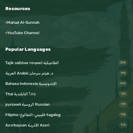
Resources
Mahad Al-Sunnah
YouTube Channel
Popular Languages
Tajik забо́ни тоҷикӣ́ الطاجيكية
318
د. هيثم سرحان Arabic العربية
193
Bahasa Indonesia الإندونيسية
143
Thai التايلندية ไทย
121
русский الروسية Russian
119
Filipino-فليبيني-التغالوغ-tagalog
116
Azərbaycan الأذريـة Azeri
113