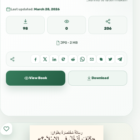
kennis te laten maken…
Last updated:
March 28, 2026
98
0
206
JPG · 2 MB
View Book
Download