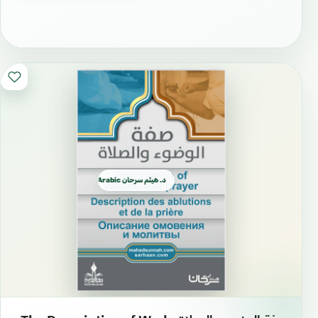
د. هيثم سرحان Arabic العربية