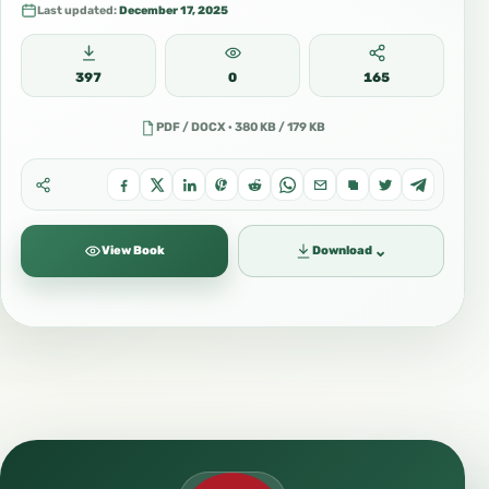
Last updated:
December 17, 2025
397
0
165
PDF / DOCX · 380 KB / 179 KB
⌄
View Book
Download