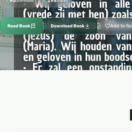
90
195
Downloads
Shares
Add to fa
Read Book
Download Book