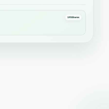
195
Shares