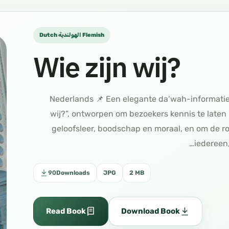
Dutch الهولندية Flemish
Wie zijn wij?
من نحن؟ اللغة الهولندية Nederlands 📌 Een elegante da‘wah-inf
wij?”, ontworpen om bezoekers kennis te laten
geloofsleer, boodschap en moraal, en om de ro
iedereen,
90
Downloads
JPG
2 MB
Read Book
Download Book