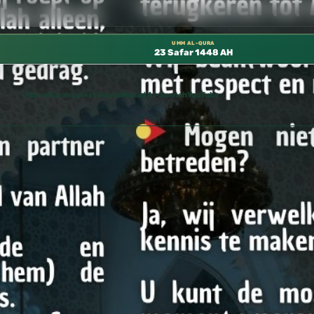
نبوي، 📍 باب ٣٧ (باب مكة) – الطابق الثالث 📍 إدارة الشؤون العلمية بالحسبة 📚 متوفرة بجميع اللغات
UMM AL-QURA
23 Safar 1448 AH
Home
Quran
Latest Books
Mahad Al-Sunnah
YouTube