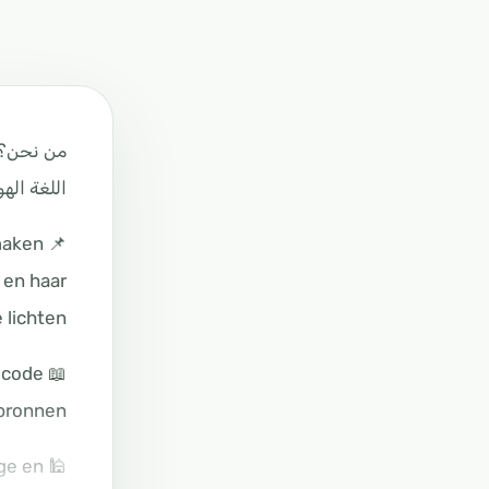
من نحن؟
اللغة Nederlands
 maken
 en haar
lichten.
R-code
bronnen.
ige en