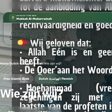
كتب الشيخ هيثم سرحان حفظه الله متوفرة مجانًا في المسجد النبوي، 
✦
MAKKAH TIME NOW
Makkah Al-Mukarramah
Home
›
Dutch الهولندية Flemish
›
Wie zijn wij?
Free Islamic Book
Dutch الهولندية Flemish
Wie zijn wij?