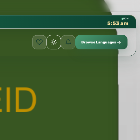
كتب الشيخ هيثم سرحان حفظه 
✦
NOW
5:53 am
Browse Languages