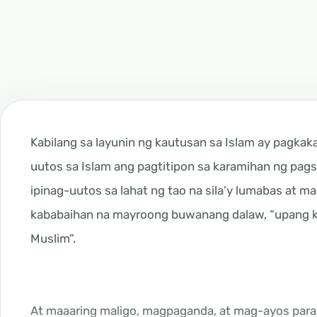
Kabilang sa layunin ng kautusan sa Islam ay pagkak
uutos sa Islam ang pagtitipon sa karamihan ng pagsa
ipinag-uutos sa lahat ng tao na sila’y lumabas at m
kababaihan na mayroong buwanang dalaw, “upang k
Muslim”.
At maaaring maligo, magpaganda, at mag-ayos para s