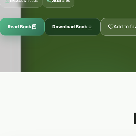
642
30
Downloads
Shares
Add to fa
Read Book
Download Book