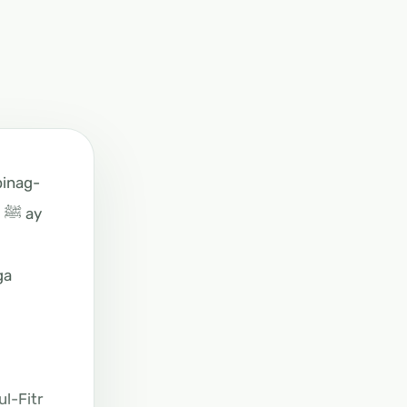
pinag-
y
ga
l-Fitr