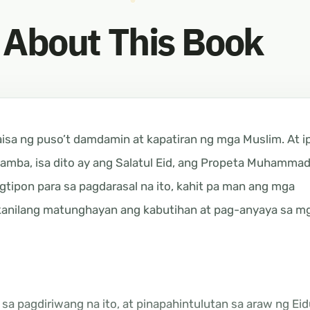
About This Book
aisa ng puso’t damdamin at kapatiran ng mga Muslim. At i
mba, isa dito ay ang Salatul Eid, ang Propeta Muhammad ﷺ a
agtipon para sa pagdarasal na ito, kahit pa man ang mga
anilang matunghayan ang kabutihan at pag-anyaya sa m
a pagdiriwang na ito, at pinapahintulutan sa araw ng Eidu