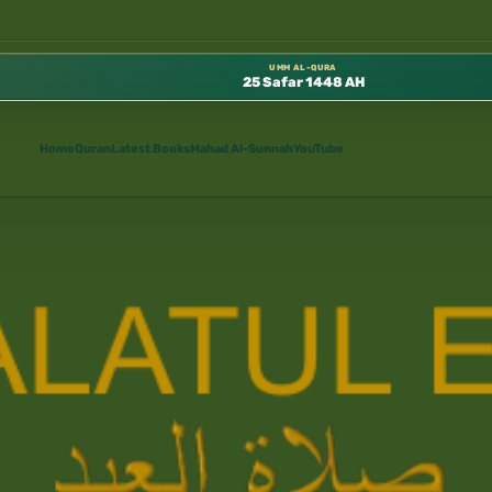
الله متوفرة مجانًا في المسجد النبوي، 📍 باب ٣٧ (باب مكة) – الطابق الثالث 📍 إدارة الشؤون العلمية بالحسبة 📚 متوفرة بجميع اللغات
UMM AL-QURA
25 Safar 1448 AH
Home
Quran
Latest Books
Mahad Al-Sunnah
YouTube