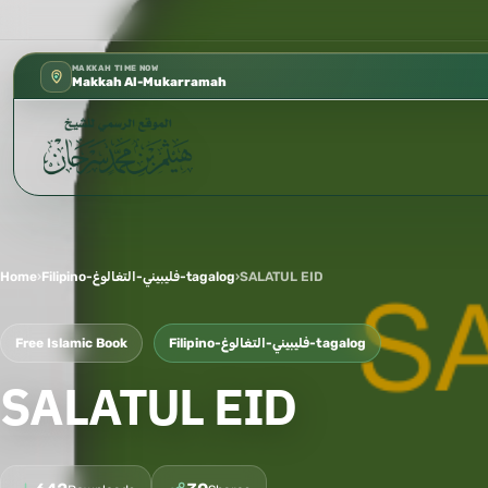
كتب الشيخ هيثم سرحان حفظه الله م
✦
MAKKAH TIME NOW
Makkah Al-Mukarramah
Home
›
Filipino-فليبيني-التغالوغ-tagalog
›
SALATUL EID
Free Islamic Book
Filipino-فليبيني-التغالوغ-tagalog
SALATUL EID