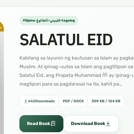
Filipino-فليبيني-التغالوغ-tagalog
SALATUL EID
Kabilang sa layunin ng kautusan sa Islam ay pagk
Muslim. At ipinag-uutos sa Islam ang pagtitipon s
Salatul Eid, ang Propeta Muhammad ﷺ ay ipinag-uutos sa lahat ng tao na sila’y lumabas at
magtipon para sa pagdarasal na ito, kahit pa…
642
Downloads
PDF / DOCX
309 KB / 124 KB
Read Book
Download Book