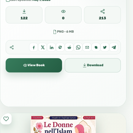
122
0
213
PNG · 6 MB
View Book
Download