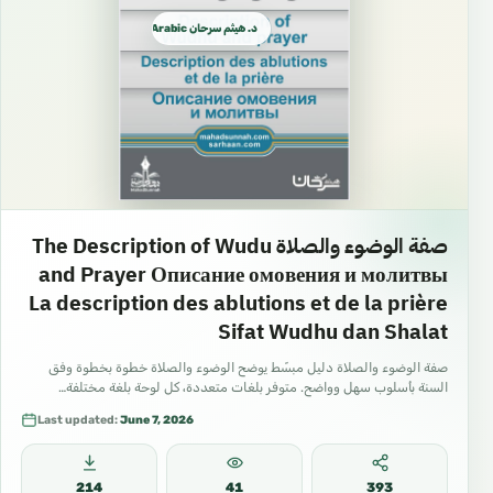
د. هيثم سرحان Arabic العربية
صفة الوضوء والصلاة The Description of Wudu
and Prayer Описание омовения и молитвы
La description des ablutions et de la prière
Sifat Wudhu dan Shalat
صفة الوضوء والصلاة دليل مبسّط يوضح الوضوء والصلاة خطوة بخطوة وفق
السنة بأسلوب سهل وواضح. متوفر بلغات متعددة، كل لوحة بلغة مختلفة…
Last updated:
June 7, 2026
214
41
393