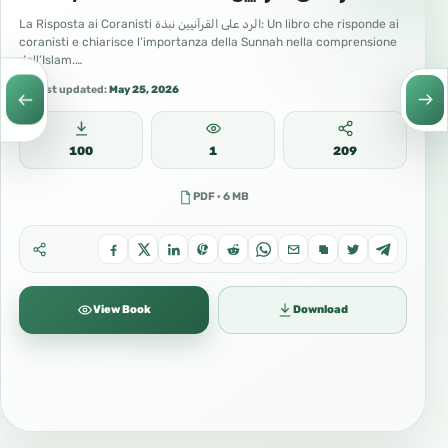
La Risposta ai Coranisti الرد على القرآنيين نبذة: Un libro che risponde ai
coranisti e chiarisce l’importanza della Sunnah nella comprensione
dell’Islam.…
Last updated:
May 25, 2026
100
1
209
PDF · 6 MB
View Book
Download