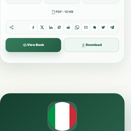
PDF · 13 MB
View Book
Download