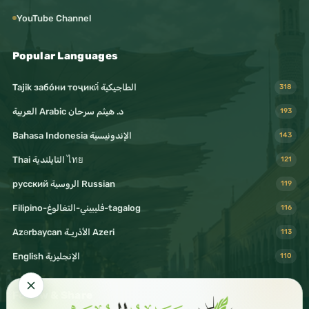
YouTube Channel
Popular Languages
Tajik забо́ни тоҷикӣ́ الطاجيكية
318
د. هيثم سرحان Arabic العربية
193
Bahasa Indonesia الإندونيسية
143
Thai التايلندية ไทย
121
русский الروسية Russian
119
Filipino-فليبيني-التغالوغ-tagalog
116
Azərbaycan الأذريـة Azeri
113
English الإنجليزية
110
Follow & Share