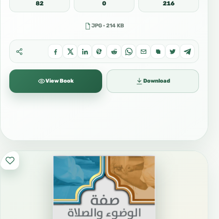
82
0
216
JPG · 214 KB
View Book
Download