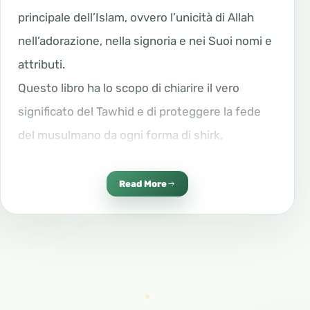
principale dell’Islam, ovvero l’unicità di Allah
nell’adorazione, nella signoria e nei Suoi nomi e
attributi.
Questo libro ha lo scopo di chiarire il vero
significato del Tawhid e di proteggere la fede
del musulmano da ogni forma di shirk,
l’associazione di altri ad Allah, sia manifesta sia
nascosta. L’autore basa il contenuto
Read More
esclusivamente sul Corano, sulla Sunnah del
Profeta Muhammad ﷺ e sulla comprensione
delle prime generazioni dell’Islam.
Il “Kitab at-Tawhid” non è un’opera teorica, ma
una guida pratica che aiuta il lettore a