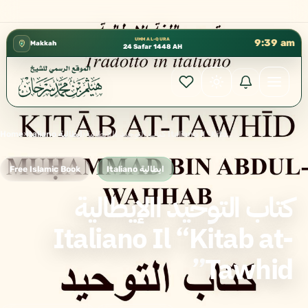
كتب الشيخ هيثم سرحان حفظه الله متوفرة مجانًا في ا
✦
UMM AL-QURA
9:39 am
Makkah
24 Safar 1448 AH
Home
›
Italiano ايطالية
›
كتاب التوحيد االإيطالية Italiano Il “Kitab at-Tawhid”
Free Islamic Book
Italiano ايطالية
كتاب التوحيد االإيطالية
Italiano Il “Kitab at-
Tawhid”