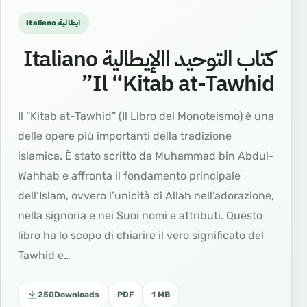
Italiano ايطالية
كتاب التوحيد االإيطالية Italiano
Il “Kitab at-Tawhid”
Il “Kitab at-Tawhid” (Il Libro del Monoteismo) è una
delle opere più importanti della tradizione
islamica. È stato scritto da Muhammad bin Abdul-
Wahhab e affronta il fondamento principale
dell’Islam, ovvero l’unicità di Allah nell’adorazione,
nella signoria e nei Suoi nomi e attributi. Questo
libro ha lo scopo di chiarire il vero significato del
Tawhid e…
250
Downloads
PDF
1 MB