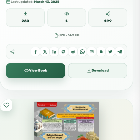
Last updated:
March 13, 2025
260
1
199
JPG · 149 KB
View Book
Download