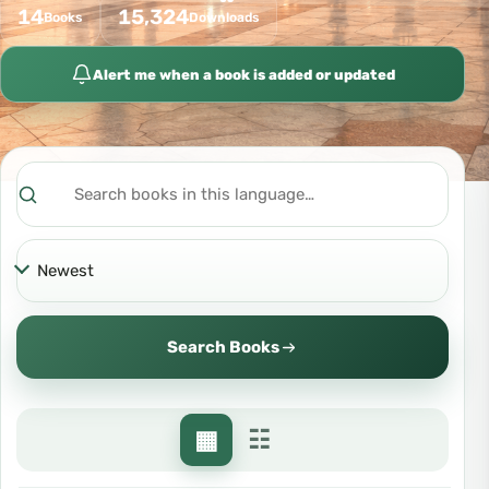
14
15,324
Books
Downloads
Alert me when a book is added or updated
Search
Sort
Search Books
▦
☷