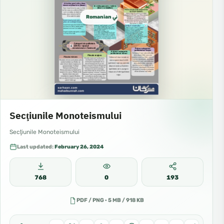
Romanian روماني
Secţiunile Monoteismului
Secţiunile Monoteismului
Last updated:
February 26, 2024
768
0
193
PDF / PNG · 5 MB / 918 KB