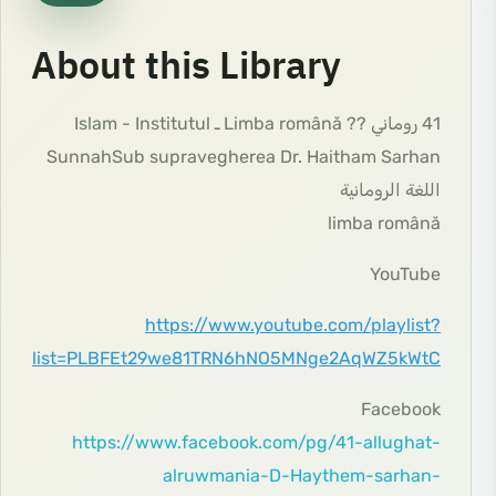
About this Library
41 روماني ?? Limba română ـ Islam - Institutul
SunnahSub supravegherea Dr. Haitham Sarhan
اللغة الرومانية
limba română
YouTube
https://www.youtube.com/playlist?
list=PLBFEt29we81TRN6hNO5MNge2AqWZ5kWtC
Facebook
https://www.facebook.com/pg/41-allughat-
alruwmania-D-Haythem-sarhan-