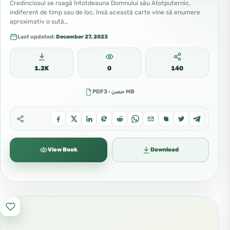
Credinciosul se roagă întotdeauna Domnului său Atotputernic,
indiferent de timp sau de loc, însă această carte vine să enumere
aproximativ o sută…
Last updated:
December 27, 2023
1.2K
0
140
PDFحصن · 3 MB
View Book
Download