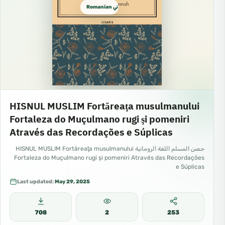
Romanian روماني
HISNUL MUSLIM Fortăreaţa musulmanului
Fortaleza do Muçulmano rugi şi pomeniri
Através das Recordações e Súplicas
حصن المسلم اللغة الرومانية HISNUL MUSLIM Fortăreaţa musulmanului
Fortaleza do Muçulmano rugi şi pomeniri Através das Recordações
e Súplicas
Last updated:
May 29, 2025
708
2
253