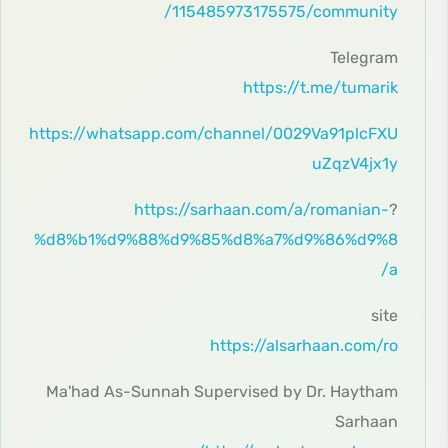
115485973175575/community/
Telegram
https://t.me/tumarik
https://whatsapp.com/channel/0029Va91plcFXU
uZqzV4jx1y
https://sarhaan.com/a/romanian-
?
%d8%b1%d9%88%d9%85%d8%a7%d9%86%d9%8
a/
site
https://alsarhaan.com/ro
Ma'had As-Sunnah Supervised by Dr. Haytham
Sarhaan