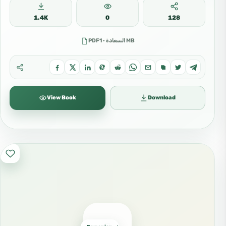
1.4K
0
128
PDFالسعادة · 1 MB
View Book
Download