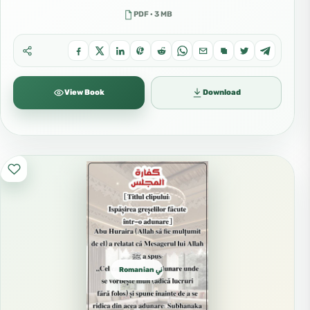
PDF · 3 MB
View Book
Download
Romanian روماني