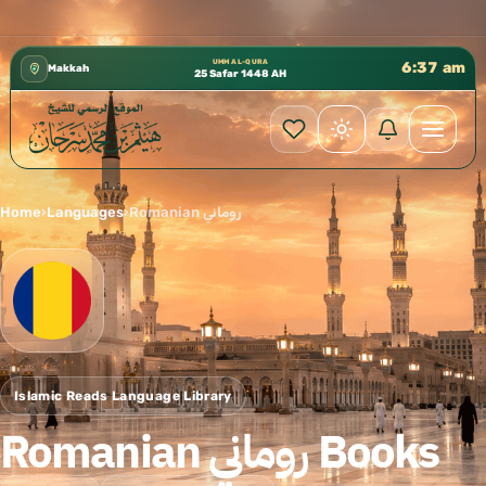
كتب الشيخ هيثم سرحان حفظه الله متوفرة مجانًا في المسجد النبوي
✦
UMM AL-QURA
6:37 am
Makkah
25 Safar 1448 AH
Home
›
Languages
›
Romanian روماني
Islamic Reads Language Library
Romanian روماني Books