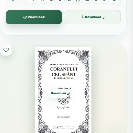
⌄
View Book
Download
Romanian روماني