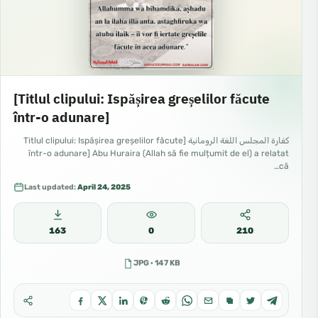
[Titlul clipului: Ispășirea greșelilor făcute
într-o adunare]
كفارة المجلس اللغة الرومانية [Titlul clipului: Ispășirea greșelilor făcute
într-o adunare] Abu Huraira (Allah să fie mulțumit de el) a relatat
că…
Last updated:
April 24, 2025
163
0
210
JPG · 147 KB