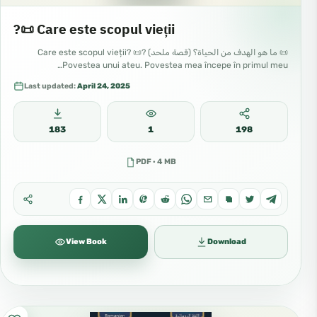
?📜 Care este scopul vieții
📜 ما هو الهدف من الحياة؟ (قصة ملحد) ?📜 Care este scopul vieții?
Povestea unui ateu. Povestea mea începe în primul meu…
Last updated:
April 24, 2025
183
1
198
PDF · 4 MB
View Book
Download