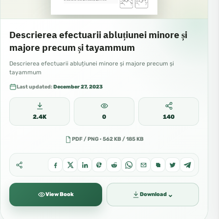
Descrierea efectuarii abluțiunei minore și
majore precum și tayammum
Descrierea efectuarii abluțiunei minore și majore precum și
tayammum
Last updated:
December 27, 2023
2.4K
0
140
PDF / PNG · 562 KB / 185 KB
⌄
View Book
Download