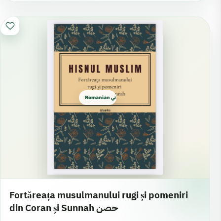
Romanian روماني
Fortăreața musulmanului rugi și pomeniri
din Coran și Sunnah حصن