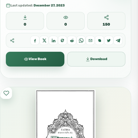
Last updated:
December 27, 2023
0
0
150
View Book
Download
🇷🇴Romany الغجرية