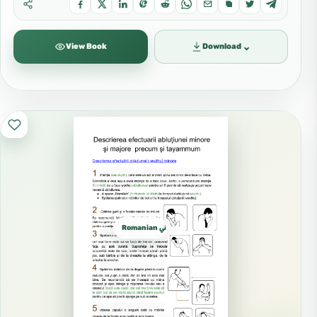
⌄
View Book
Download
Romanian روماني