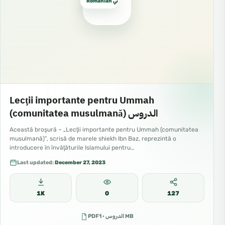
Romanian روماني
Lecţii importante pentru Ummah
(comunitatea musulmană) الدروس
Această broşură – „Lecţii importante pentru Ummah (comunitatea
musulmană)”, scrisă de marele shiekh Ibn Baz, reprezintă o
introducere în învăţăturile Islamului pentru…
Last updated:
December 27, 2023
1K
0
127
PDFالدروس · 1 MB