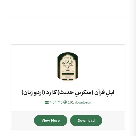
اہلِ قرآن (منکرینِ حدیث) کا رد (اردو زبان)
4.84 MB
101 downloads
View More
Download