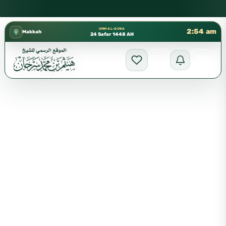
كتب الشيخ هيثم سرحان حفظه الله متوفرة مجانًا في المسجد النبوي،
✦
UMM AL-QURA
2:54 am
Makkah
24 Safar 1448 AH