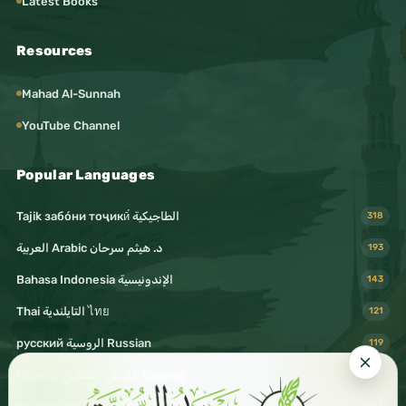
Latest Books
Resources
Mahad Al-Sunnah
YouTube Channel
Popular Languages
Tajik забо́ни тоҷикӣ́ الطاجيكية
318
د. هيثم سرحان Arabic العربية
193
Bahasa Indonesia الإندونيسية
143
Thai التايلندية ไทย
121
русский الروسية Russian
119
Filipino-فليبيني-التغالوغ-tagalog
116