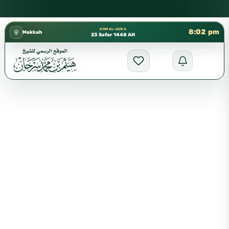
كتب الشيخ هيثم سرحان حفظه الله متوفرة مجانًا في المسجد النبوي،
✦
UMM AL-QURA
8:02 pm
Makkah
23 Safar 1448 AH