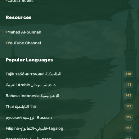
Latest Books
Resources
Mahad Al-Sunnah
YouTube Channel
Popular Languages
Tajik забо́ни тоҷикӣ́ الطاجيكية
318
د. هيثم سرحان Arabic العربية
193
Bahasa Indonesia الإندونيسية
143
Thai التايلندية ไทย
121
русский الروسية Russian
119
Filipino-فليبيني-التغالوغ-tagalog
116