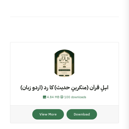
اہلِ قرآن (منکرینِ حدیث) کا رد (اردو زبان)
4.84 MB
100 downloads
View More
Download