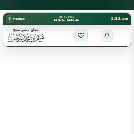
كتب الشيخ هيثم سرحان حفظه الله متوفرة مجانًا في المسجد النبوي،
✦
UMM AL-QURA
1:21 am
Makkah
24 Safar 1448 AH