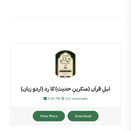
اہلِ قرآن (منکرینِ حدیث) کا رد (اردو زبان)
4.84 MB
101 downloads
View More
Download