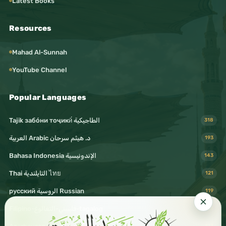
Latest Books
Resources
Mahad Al-Sunnah
YouTube Channel
Popular Languages
Tajik забо́ни тоҷикӣ́ الطاجيكية
318
د. هيثم سرحان Arabic العربية
193
Bahasa Indonesia الإندونيسية
143
Thai التايلندية ไทย
121
русский الروسية Russian
119
Filipino-فليبيني-التغالوغ-tagalog
116