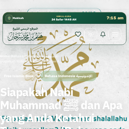
كتب الشيخ هيثم سرحان حفظه الله متوفرة مجانًا في المسجد 
✦
UMM AL-QURA
7:15 am
Makkah
24 Safar 1448 AH
Home
›
Bahasa Indonesia الإندونيسية
›
Siapakah Nabi Muhammad ﷺ dan Apa yang Anda Ketahui Tentangnya (Bahasa Indonesia)
Free Islamic Book
Bahasa Indonesia الإندونيسية
Siapakah Nabi
Muhammad ﷺ dan Apa
yang Anda Ketahui