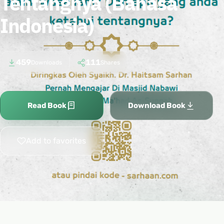
Tentangnya (Bahasa
Indonesia)
459
111
Downloads
Shares
Read Book
Download Book
Add to favorites