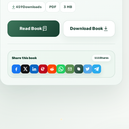
459
Downloads
PDF
3 MB
Read Book
Download Book
Share this book
111
Shares