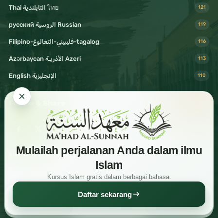
Thai التايلندية ไทย
121
русский الروسية Russian
119
Filipino-فليبيني-التغالوغ-tagalog
116
Azərbaycan الأذريـة Azeri
113
English الإنجليزية
110
Follow & Share
Mulailah perjalanan Anda dalam ilmu
Visit Mahad Sunnah
Islam
Kursus Islam gratis dalam berbagai bahasa.
Daftar sekarang
Read
Download
Share
© 2026 Shaykh Haytham Sarhaan. All rights reserved.
Free Islamic knowledge for readers around the world.