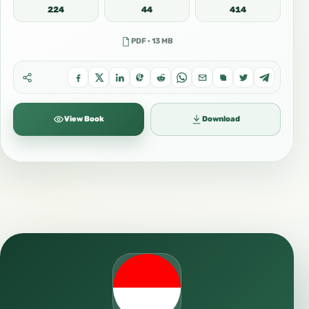
224
44
414
PDF · 13 MB
View Book
Download