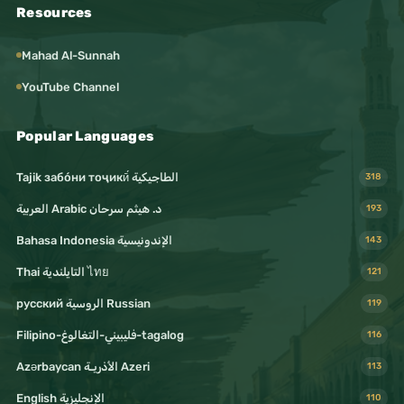
Resources
Mahad Al-Sunnah
YouTube Channel
Popular Languages
Tajik забо́ни тоҷикӣ́ الطاجيكية
318
د. هيثم سرحان Arabic العربية
193
Bahasa Indonesia الإندونيسية
143
Thai التايلندية ไทย
121
русский الروسية Russian
119
Filipino-فليبيني-التغالوغ-tagalog
116
Azərbaycan الأذريـة Azeri
113
English الإنجليزية
110