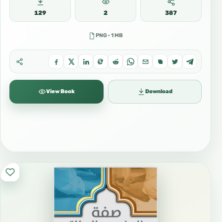
129
2
387
PNG · 1 MB
View Book
Download