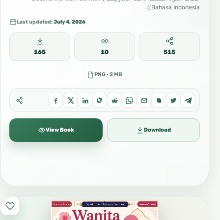
(Bahasa Indonesia)
Last updated:
July 4, 2026
165
10
515
PNG · 2 MB
View Book
Download