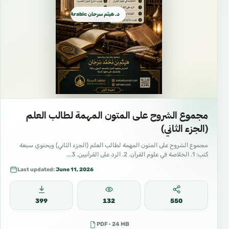
معهد السنة
د. هيثم سرحان Arabic العربية
https://mahadsunnah.com/ar
تحميل الكتب 📚
https://sarhaan.com/a/arabic-
%d8%a7%d9%84%d8%b9%d8%b1%d8%a8%d9
%8a%d8%a9/
مجموع الشروح على المتون المهمة لطالب العلم
(الجزء الثاني)
sarhaan
مجموع الشروح على المتون المهمة لطالب العلم (الجزء الثاني) ويحتوي سبعة
كتب: 1. الخلاصة في علوم القرآن. 2. الرد على القرآنيين. 3.…
Last updated:
June 11, 2026
قناة (https://sarhaan.com/) اليوتيوب YouTube
399
132
550
https://www.youtube.com/channel/UCEWJvdO
PDF · 24 MB