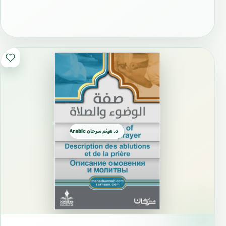
#دعوة_إلى_الله
#الدعوة
#نشر_العلم
#علم_نافع
#طالب_علم
#اللغة_العربية
#تعلم_العربية
د. هيثم سرحان Arabic العربية
#العربية_لغة_القرآن
#علوم_القرآن
#علوم_الحديث
#كتب_إسلامية
#تحميل_كتب
#مكتبة_إسلامية