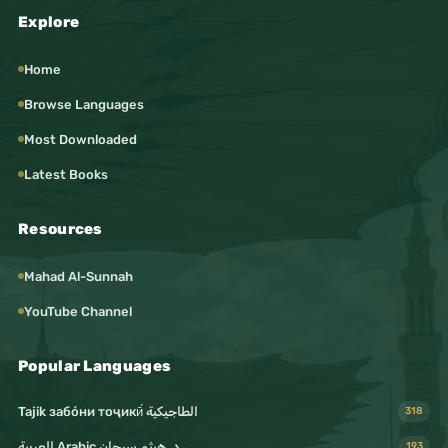
#فكر
Explore
#حوار
#نقاش
Home
#آراء
Browse Languages
#إعلام_رقمي
Most Downloaded
#سوشيال_ميديا
Latest Books
#منصات_رقمية
Resources
#تقنية
#تكنولوجيا
Mahad Al-Sunnah
#ابتكار
YouTube Channel
#تعلم
Popular Languages
#تطوير_الذات
#إلهام
Tajik забо́ни тоҷикӣ́ الطاجيكية
318
#تحفيز
د. هيثم سرحان Arabic العربية
193