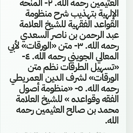
العثيمين رحمه الله. ٢- المنحة
الإلهية بتهذيب شرح منظومة
القواعد الفقهية للشيخ العلامة
عبد الرحمن بن ناصر السعدي
رحمه الله. ٣- متن «الورقات» لأبي
المعالي الجويني رحمه الله. ٤-
«تسهيل الطرقات نظم متن
الورقات» لشرف الدين العمريطي
رحمه الله. ٥- «منظومة أصول
الفقه وقواعده » للشيخ العلامة
محمد بن صالح العثيمين رحمه
الله.