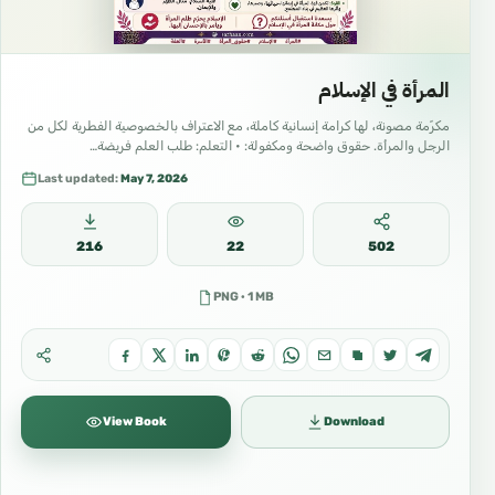
#العقيدة
#المنهج_السلفي
#السنة_النبوية
المرأة في الإسلام
#الكتاب_والسنة
مكرّمة مصونة، لها كرامة إنسانية كاملة، مع الاعتراف بالخصوصية الفطرية لكل من
الرجل والمرأة. حقوق واضحة ومكفولة: • التعلم: طلب العلم فريضة…
#أهل_السنة
Last updated:
May 7, 2026
#اتباع_السلف
#تعليم_إسلامي
216
22
502
#دروس_علمية
PNG · 1 MB
#محاضرات_شرعية
#فقه
#حديث
#تفسير
View Book
Download
#تزكية
#أخلاق_إسلامية