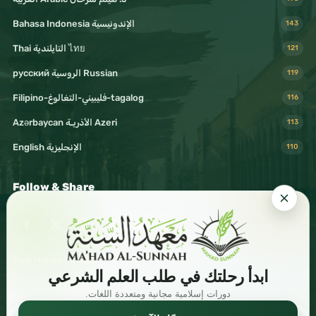
#تنمية_ذاتية
Bahasa Indonesia الإندونيسية
143
#وعي
Thai التايلندية ไทย
121
#مجتمع
русский الروسية Russian
119
#شباب
Filipino-فليبيني-التغالوغ-tagalog
116
#مبادرات
Azərbaycan الأذريـة Azeri
113
#مشاريع
English الإنجليزية
110
#رسالة
Follow & Share
#فن_تشكيلي
#فن_رقمي
#رسم
#لوحات
Visit Mahad Sunnah
ابدأ رحلتك في طلب العلم الشرعي
#ألوان
دورات إسلامية مجانية ومتعددة اللغات.
#جماليات