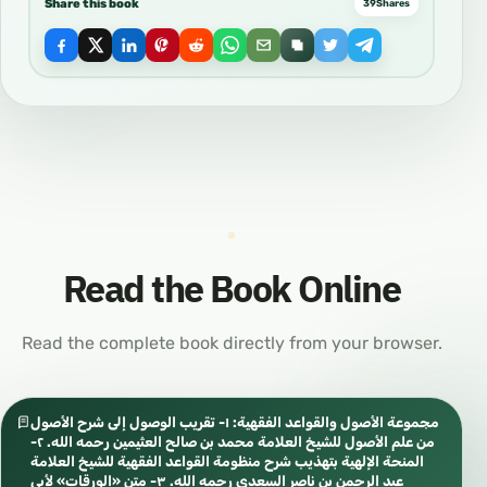
Share this book
39
Shares
Read the Book Online
Read the complete book directly from your browser.
مجموعة الأصول والقواعد الفقهية: ١- تقريب الوصول إلى شرح الأصول
من علم الأصول للشيخ العلامة محمد بن صالح العثيمين رحمه الله. ٢-
المنحة الإلهية بتهذيب شرح منظومة القواعد الفقهية للشيخ العلامة
عبد الرحمن بن ناصر السعدي رحمه الله. ٣- متن «الورقات» لأبي