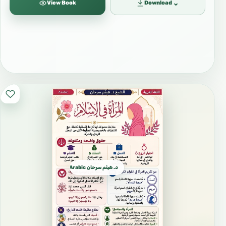
⌄
View Book
Download
تكتوك
@haythamsarhan2
#الإسلام
#معهد_السنة
#هيثم_سرحان
#د_هيثم_سرحان
د. هيثم سرحان Arabic العربية
#العلم_الشرعي
#طلب_العلم
#التوحيد