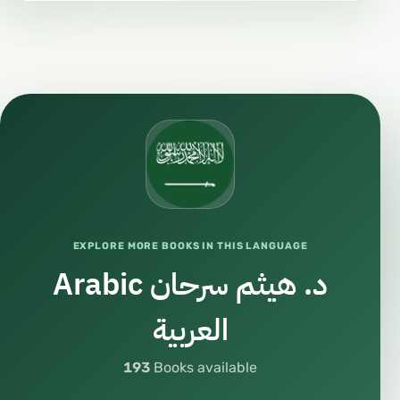
#دورات_شرعية
#السيرة_النبوية
#العبادة
#الإيمان
#الاستقامة
#الهداية
#الحق
#المنهج_الصحيح
EXPLORE MORE BOOKS IN THIS LANGUAGE
#وعي_شرعي
د. هيثم سرحان Arabic
#علم_وعمل
العربية
#فن
#فنون
193
Books available
#إبداع