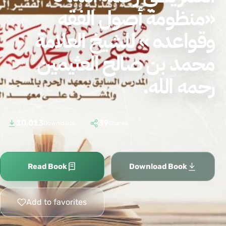
«منظومة أصول الفقه
وقواعده » للشيخ العلامة
محمد بن صالح العثيمين
رحمه الله.
10,013
39
Downloads
Shares
Read Book
Download Book
Add to favorites