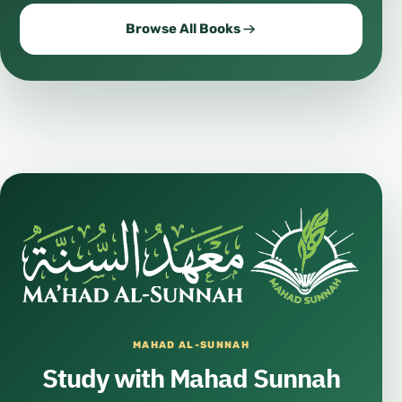
#ثقافة
Browse All Books
#إعلام
#موسيقى
#نشيد
#تصميم
#جرافيك
#تصوير
#مونتاج
#فيديو
#صوتيات
#بودكاست
#إنتاج_مرئي
MAHAD AL-SUNNAH
Study with Mahad Sunnah
#صناعة_المحتوى