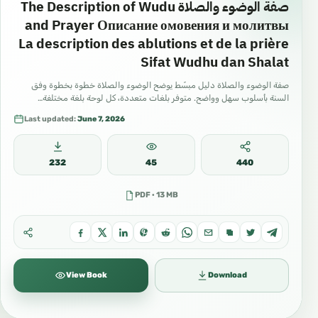
صفة الوضوء والصلاة The Description of Wudu
#محتوى_إسلامي
and Prayer Описание омовения и молитвы
La description des ablutions et de la prière
#منصات_إسلامية
Sifat Wudhu dan Shalat
#قناة_إسلامية
صفة الوضوء والصلاة دليل مبسّط يوضح الوضوء والصلاة خطوة بخطوة وفق
#يوتيوب_إسلامي
السنة بأسلوب سهل وواضح. متوفر بلغات متعددة، كل لوحة بلغة مختلفة…
#تلغرام_إسلامي
Last updated:
June 7, 2026
#فيسبوك_إسلامي
#انستغرام_إسلامي
232
45
440
#تيك_توك_إسلامي
PDF · 13 MB
#تويتر_إسلامي
#واتساب_إسلامي
#محاضرات_مرئية
View Book
Download
#دروس_صوتية
#تعليم_عن_بعد