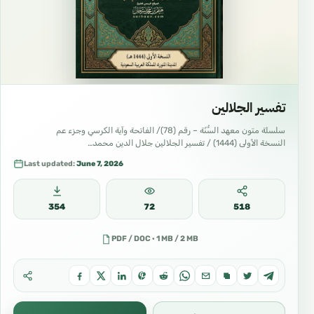
انستغرام Instagram
https://instagram.com/mahad_alsunna_arabic
?r=nametag
Site الموقع
تفسير الجلالين
https://alsarhaan.com/ar
سلسلة متون معهد السُّنّة – رقم (78)/ الفاتحة وآية الكرسي وجزء عم
النسخة الأولى (1444) / تفسير الجلالين جلال الدين محمد…
التويتر X twitter
Last updated:
June 7, 2026
https://twitter.com/sarhanhaythem?
s=21&t=BVV6VjyI3UjDOZ9CxSGEWg
354
72
518
قناتنا الواتس اب
PDF / DOC · 1 MB / 2 MB
https://whatsapp.com/channel/0029Vb69ygZ7
YSd3itPyqB07