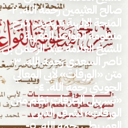
صالح العثيمين رحمه الله. ٢-
المنحة الإلهية بتهذيب شرح
منظومة القواعد الفقهية
للشيخ العلامة عبد الرحمن بن
ناصر السعدي رحمه الله. ٣-
متن «الورقات» لأبي المعالي
الجويني رحمه الله. ٤-
«تسهيل الطرقات نظم متن
الورقات» لشرف الدين
العمريطي رحمه الله. ٥-