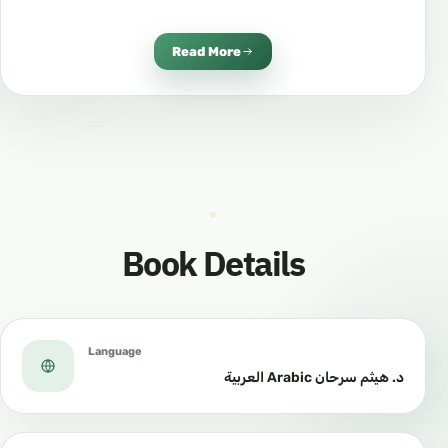
عددًا من الاختبارات لمراجعة المحتوى وتقييم
التحصيل..
Read More
٣- متن «الورقات» لأبي المعالي الجويني رحمه الله.
٤- «تسهيل الطرقات نظم متن الورقات» لشرف الدين
العمريطي رحمه الله.
٥- «منظومة أصول الفقه وقواعده » للشيخ العلامة
محمد بن صالح العثيمين رحمه الله.
Book Details
Language
د. هيثم سرحان Arabic العربية