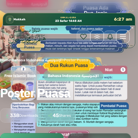
كتب الشيخ هيثم سرحان حفظه الله متوفرة مجانًا في المسجد
✦
UMM AL-QURA
6:27 am
Makkah
23 Safar 1448 AH
Home
›
Bahasa Indonesia الإندونيسية
›
Poster Puasa
Free Islamic Book
Bahasa Indonesia الإندونيسية
Poster Puasa
338
45
Downloads
Shares