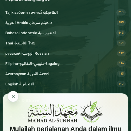
Tajik забо́ни тоҷикӣ́ الطاجيكية
318
د. هيثم سرحان Arabic العربية
193
Bahasa Indonesia الإندونيسية
143
Thai التايلندية ไทย
121
русский الروسية Russian
119
Filipino-فليبيني-التغالوغ-tagalog
116
Azərbaycan الأذريـة Azeri
113
English الإنجليزية
110
Follow & Share
Mulailah perjalanan Anda dalam ilmu