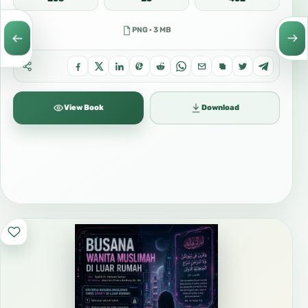
PNG · 3 MB
View Book
Download