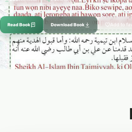
Add to fa
Read Book
Download Book