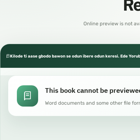
Re
Online preview is not av
Kilode ti aase gbodo bawon se odun ibere odun keresi. Ede Yoru
This book cannot be previewe
Word documents and some other file for