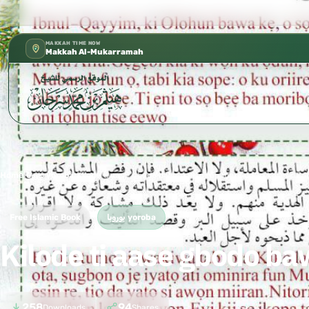
كتب الشيخ هيثم سرحان حفظه الله متوفرة مجا
✦
MAKKAH TIME NOW
Makkah Al-Mukarramah
Home
›
يوروبا yoroba
›
Kilode ti aase gbodo bawon se odun ibere odun keresi. Ed
Free Islamic Book
يوروبا yoroba
Kilode ti aase gbodo ba
258
94
Downloads
Shares