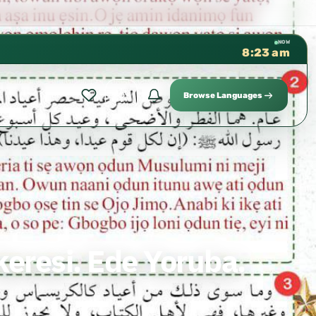
كتب الشيخ هيثم سرحان حفظه الله متوف
✦
NOW
8:23 am
Browse Languages
keresi. Ede Yoruba.