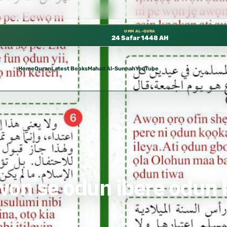
رة مجانًا في المسجد النبوي، 📍 باب ٣٧ (باب مكة) – الطابق الثالث 📍 إدارة الشؤون العلمية بالحسبة 📚 متوفرة بجميع اللغات
UMM AL-QURA
24 Safar 1448 AH
Home
Quran
Latest Books
Mahad Al-Sunnah
YouTube
e Yoruba.
won se odun ibere odun 