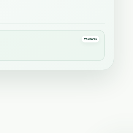
94
Shares