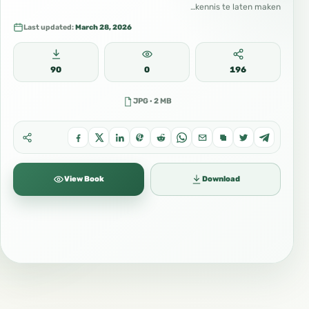
kennis te laten maken…
Last updated:
March 28, 2026
90
0
196
JPG · 2 MB
View Book
Download