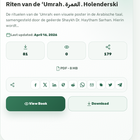
Riten van de ‘Umrah ـ العمرة ـ Holenderski
De rituelen van de ‘Umrah: een visuele poster in de Arabische taal,
samengesteld door de geëerde Shaykh Dr. Haytham Sarhan. Hierin
wordt…
Last updated:
April 16, 2026
81
0
179
PDF · 8 MB
View Book
Download