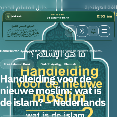
كتب الشيخ هيثم سرحان حفظه الله متوفرة مجانًا في المس
✦
UMM AL-QURA
2:31 am
Makkah
24 Safar 1448 AH
Home
›
Dutch الهولندية Flemish
›
Handleiding voor de nieuwe moslim: wat is de islam? – Nederlands
Free Islamic Book
Dutch الهولندية Flemish
Handleiding voor de
nieuwe moslim: wat is
de islam? – Nederlands